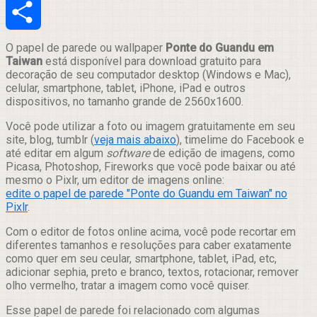
Email
Compartilhar
O papel de parede ou wallpaper
Ponte do Guandu em
Taiwan
está disponível para download gratuito para
decoração de seu computador desktop (Windows e Mac),
celular, smartphone, tablet, iPhone, iPad e outros
dispositivos, no tamanho grande de 2560x1600.
Você pode utilizar a foto ou imagem gratuitamente em seu
site, blog, tumblr (
veja mais abaixo
), timelime do Facebook e
até editar em algum
software
de edição de imagens, como
Picasa, Photoshop, Fireworks que você pode baixar ou até
mesmo o Pixlr, um editor de imagens online:
edite o papel de parede "Ponte do Guandu em Taiwan" no
Pixlr
.
Com o editor de fotos online acima, você pode recortar em
diferentes tamanhos e resoluções para caber exatamente
como quer em seu ceular, smartphone, tablet, iPad, etc,
adicionar sephia, preto e branco, textos, rotacionar, remover
olho vermelho, tratar a imagem como você quiser.
Esse papel de parede foi relacionado com algumas