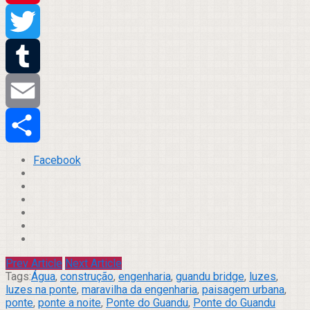
Pinterest
Twitter
Tumblr
Email
Compartilhar
Facebook
Prev Article
Next Article
Tags:
Água
,
construção
,
engenharia
,
guandu bridge
,
luzes
,
luzes na ponte
,
maravilha da engenharia
,
paisagem urbana
,
ponte
,
ponte a noite
,
Ponte do Guandu
,
Ponte do Guandu