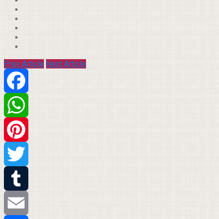
Prev Article
Next Article
Facebook
WhatsApp
Pinterest
Twitter
Tumblr