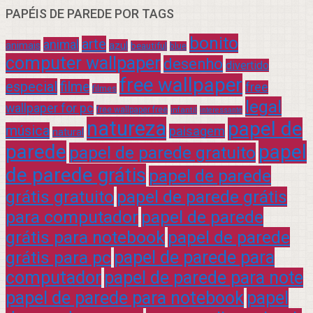
PAPÉIS DE PAREDE POR TAGS
bonito
arte
animal
azul
animais
beautiful
blue
computer wallpaper
desenho
divertido
free wallpaper
especial
filme
free
filmes
legal
wallpaper for pc
free wallpaper free
infantil
interessante
natureza
papel de
música
paisagem
natural
parede
papel
papel de parede gratuito
de parede grátis
papel de parede
grátis gratuito
papel de parede grátis
para computador
papel de parede
grátis para notebook
papel de parede
grátis para pc
papel de parede para
computador
papel de parede para note
papel de parede para notebook
papel