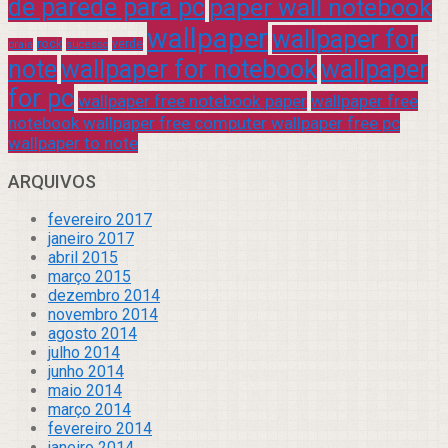
de parede para pc
paper wall notebook
wallpaper
wallpaper for
rock
verde
praia
sucesso
note
wallpaper for notebook
wallpaper
for pc
wallpaper free notebook paper
wallpaper free
notebook wallpaper free computer wallpaper free pc
wallpaper to note
ARQUIVOS
fevereiro 2017
janeiro 2017
abril 2015
março 2015
dezembro 2014
novembro 2014
agosto 2014
julho 2014
junho 2014
maio 2014
março 2014
fevereiro 2014
janeiro 2014