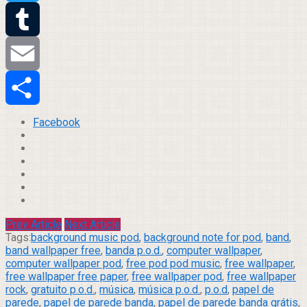
Twitter
Tumblr
Email
Compartilhar
Facebook
Prev Article
Next Article
Tags:
background music pod
,
background note for pod
,
band
,
band wallpaper free
,
banda p.o.d.
,
computer wallpaper
,
computer wallpaper pod
,
free pod pod music
,
free wallpaper
,
free wallpaper free paper
,
free wallpaper pod
,
free wallpaper
rock
,
gratuito p.o.d.
,
música
,
música p.o.d.
,
p.o.d
,
papel de
parede
,
papel de parede banda
,
papel de parede banda grátis
,