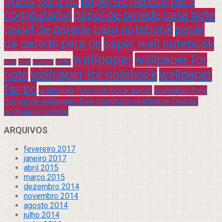
grátis para pc
papel de parede para
computador
papel de parede para note
papel de parede para notebook
papel
de parede para pc
paper wall notebook
wallpaper
wallpaper for
rock
verde
praia
sucesso
note
wallpaper for notebook
wallpaper
for pc
wallpaper free notebook paper
wallpaper free
notebook wallpaper free computer wallpaper free pc
wallpaper to note
ARQUIVOS
fevereiro 2017
janeiro 2017
abril 2015
março 2015
dezembro 2014
novembro 2014
agosto 2014
julho 2014