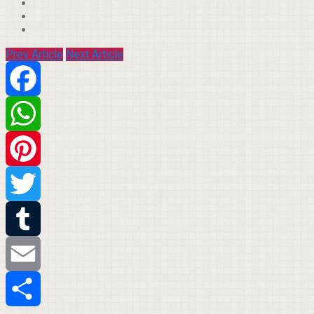
Prev Article
Next Article
Facebook
WhatsApp
Pinterest
Twitter
Tumblr
Email