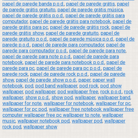
papel de parede banda p.o.d.
,
papel de parede grátis
,
papel
de parede grátis gratuito
,
papel de parede grátis música
,
papel de parede grátis p.o.d.
,
papel de parede grátis para
computador
,
papel de parede grátis para notebook
,
papel de
parede grátis para pc
,
papel de parede grátis rock
,
papel de
parede grátis show
,
papel de parede gratuito
,
papel de
parede gratuito p.o.d.
,
papel de parede música p.o.d.
,
papel de
parede p.o.d.
,
papel de parede para computador
,
papel de
parede para computador p.o.d.
,
papel de parede para note
,
papel de parede para note p.o.d.
,
papel de parede para
notebook
,
papel de parede para notebook p.o.d.
,
papel de
parede para pc
,
papel de parede para pc p.o.d.
,
papel de
parede rock
,
papel de parede rock p.o.d.
,
papel de parede
show
,
papel de parede show p.o.d.
,
paper
,
paper wall
notebook
,
pod
,
pod band wallpaper
,
pod rock
,
pod show
wallpaper
,
pod wallpaper
,
pod wallpaper free
,
rock p.o.d.
,
rock
wallpaper
,
show p.o.d.
,
show pod
,
wallpaper
,
wallpaper band
,
wallpaper for note
,
wallpaper for notebook
,
wallpaper for pc
,
wallpaper for pc pod
,
wallpaper free notebook wallpaper free
computer wallpaper free pc wallpaper to note
,
wallpaper
music
,
wallpaper notebook pod
,
wallpaper pod
,
wallpaper
rock pod
,
wallpaper show