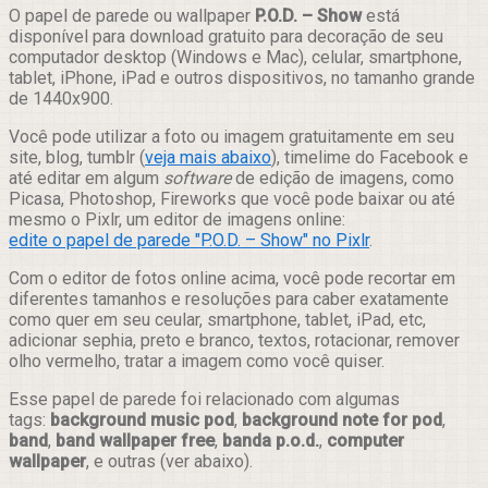
Compartilhar
O papel de parede ou wallpaper
P.O.D. – Show
está
disponível para download gratuito para decoração de seu
computador desktop (Windows e Mac), celular, smartphone,
tablet, iPhone, iPad e outros dispositivos, no tamanho grande
de 1440x900.
Você pode utilizar a foto ou imagem gratuitamente em seu
site, blog, tumblr (
veja mais abaixo
), timelime do Facebook e
até editar em algum
software
de edição de imagens, como
Picasa, Photoshop, Fireworks que você pode baixar ou até
mesmo o Pixlr, um editor de imagens online:
edite o papel de parede "P.O.D. – Show" no Pixlr
.
Com o editor de fotos online acima, você pode recortar em
diferentes tamanhos e resoluções para caber exatamente
como quer em seu ceular, smartphone, tablet, iPad, etc,
adicionar sephia, preto e branco, textos, rotacionar, remover
olho vermelho, tratar a imagem como você quiser.
Esse papel de parede foi relacionado com algumas
tags:
background music pod
,
background note for pod
,
band
,
band wallpaper free
,
banda p.o.d.
,
computer
wallpaper
, e outras (ver abaixo).