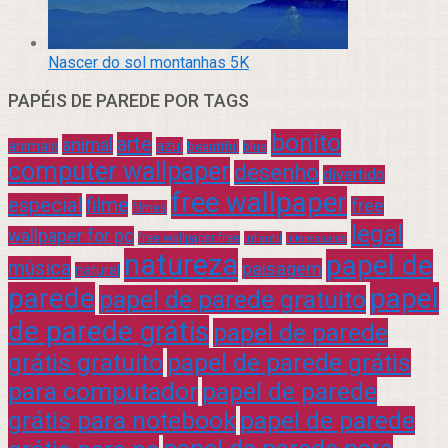
Nascer do sol montanhas 5K
PAPÉIS DE PAREDE POR TAGS
bonito
arte
animal
azul
animais
beautiful
blue
computer wallpaper
desenho
divertido
free wallpaper
especial
filme
free
filmes
legal
wallpaper for pc
free wallpaper free
infantil
interessante
natureza
papel de
música
paisagem
natural
parede
papel
papel de parede gratuito
de parede grátis
papel de parede
grátis gratuito
papel de parede grátis
para computador
papel de parede
grátis para notebook
papel de parede