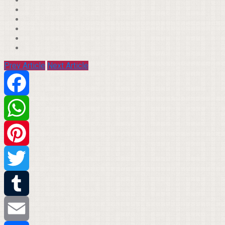
Prev Article
Next Article
Facebook
WhatsApp
Pinterest
Twitter
Tumblr