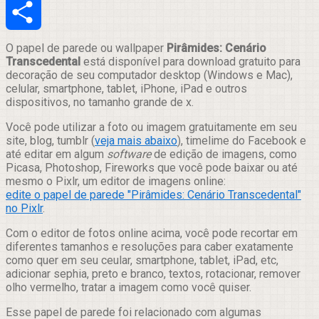
Email
Compartilhar
O papel de parede ou wallpaper
Pirâmides: Cenário
Transcedental
está disponível para download gratuito para
decoração de seu computador desktop (Windows e Mac),
celular, smartphone, tablet, iPhone, iPad e outros
dispositivos, no tamanho grande de x.
Você pode utilizar a foto ou imagem gratuitamente em seu
site, blog, tumblr (
veja mais abaixo
), timelime do Facebook e
até editar em algum
software
de edição de imagens, como
Picasa, Photoshop, Fireworks que você pode baixar ou até
mesmo o Pixlr, um editor de imagens online:
edite o papel de parede "Pirâmides: Cenário Transcedental"
no Pixlr
.
Com o editor de fotos online acima, você pode recortar em
diferentes tamanhos e resoluções para caber exatamente
como quer em seu ceular, smartphone, tablet, iPad, etc,
adicionar sephia, preto e branco, textos, rotacionar, remover
olho vermelho, tratar a imagem como você quiser.
Esse papel de parede foi relacionado com algumas