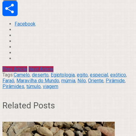
Email
Compartilhar
Facebook
Prev Article
Next Article
Tags:
Camelo
,
deserto
,
Egiptologia
,
egito
,
especial
,
exótico
,
Faraó
,
Maravilha do Mundo
,
múmia
,
Nilo
,
Oriente
,
Pirâmide
,
Pirâmides
,
túmulo
,
viagem
Related Posts