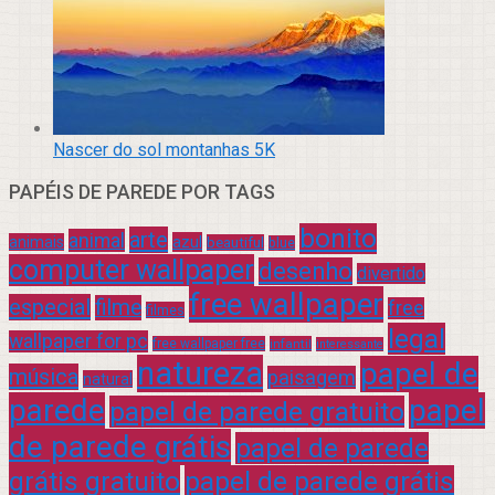
Nascer do sol montanhas 5K
PAPÉIS DE PAREDE POR TAGS
bonito
arte
animal
azul
animais
beautiful
blue
computer wallpaper
desenho
divertido
free wallpaper
especial
filme
free
filmes
legal
wallpaper for pc
free wallpaper free
infantil
interessante
natureza
papel de
música
paisagem
natural
parede
papel
papel de parede gratuito
de parede grátis
papel de parede
grátis gratuito
papel de parede grátis