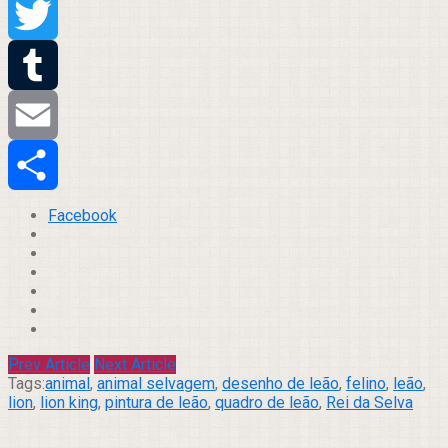
Pinterest
Twitter
Tumblr
Email
Compartilhar
Facebook
Prev Article
Next Article
Tags:
animal
,
animal selvagem
,
desenho de leão
,
felino
,
leão
,
lion
,
lion king
,
pintura de leão
,
quadro de leão
,
Rei da Selva