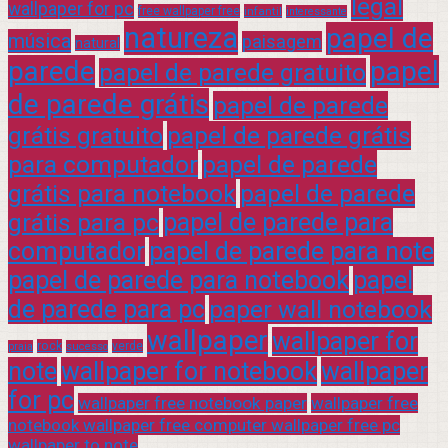
legal
wallpaper for pc
free wallpaper free
infantil
interessante
natureza
papel de
música
paisagem
natural
parede
papel
papel de parede gratuito
de parede grátis
papel de parede
grátis gratuito
papel de parede grátis
para computador
papel de parede
grátis para notebook
papel de parede
grátis para pc
papel de parede para
computador
papel de parede para note
papel de parede para notebook
papel
de parede para pc
paper wall notebook
wallpaper
wallpaper for
rock
verde
praia
sucesso
note
wallpaper for notebook
wallpaper
for pc
wallpaper free notebook paper
wallpaper free
notebook wallpaper free computer wallpaper free pc
wallpaper to note