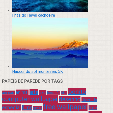
Ilhas do Havaí cachoeira
Nascer do sol montanhas 5K
PAPÉIS DE PAREDE POR TAGS
bonito
arte
animal
azul
animais
beautiful
blue
computer wallpaper
desenho
divertido
free wallpaper
especial
filme
free
filmes