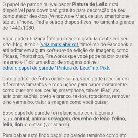
Compartilhar
O papel de parede ou wallpaper
Pintura de Leão
está
disponível para download gratuito para decoração de seu
computador desktop (Windows e Mac), celular, smartphone,
tablet, iPhone, iPad e outros dispositivos, no tamanho grande
de 1440x1080.
Você pode utilizar a foto ou imagem gratuitamente em seu
site, blog, tumblr (
veja mais abaixo
), timelime do Facebook e
até editar em algum
software
de edição de imagens, como
Picasa, Photoshop, Fireworks que você pode baixar ou até
mesmo o Pixlr, um editor de imagens online:
edite o papel de parede "Pintura de Leão" no Pixlr
.
Com o editor de fotos online acima, você pode recortar em
diferentes tamanhos e resoluções para caber exatamente
como quer em seu ceular, smartphone, tablet, iPad, etc,
adicionar sephia, preto e branco, textos, rotacionar, remover
olho vermelho, tratar a imagem como você quiser.
Esse papel de parede foi relacionado com algumas
tags:
animal
,
animal selvagem
,
desenho de leão
,
felino
,
leão
,
lion
, e outras (ver abaixo).
Para baixar este lindo papel de parede tamanho completo