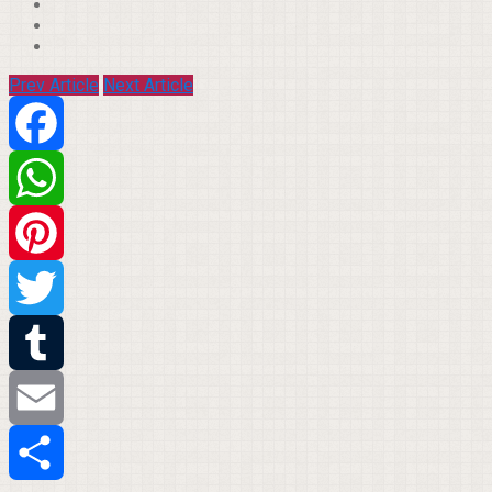
Prev Article
Next Article
Facebook
WhatsApp
Pinterest
Twitter
Tumblr
Email