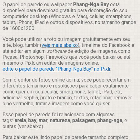
Compartilhar
O papel de parede ou wallpaper
Phang-Nga Bay
está
disponível para download gratuito para decoração de seu
computador desktop (Windows e Mac), celular, smartphone,
tablet, iPhone, iPad e outros dispositivos, no tamanho grande
de 1600x1200.
Você pode utilizar a foto ou imagem gratuitamente em seu
site, blog, tumblr (
veja mais abaixo
), timelime do Facebook e
até editar em algum
software
de edição de imagens, como
Picasa, Photoshop, Fireworks que você pode baixar ou até
mesmo o Pixlr, um editor de imagens online:
edite o papel de parede "Phang-Nga Bay" no Pixlr
.
Com o editor de fotos online acima, você pode recortar em
diferentes tamanhos e resoluções para caber exatamente
como quer em seu ceular, smartphone, tablet, iPad, etc,
adicionar sephia, preto e branco, textos, rotacionar, remover
olho vermelho, tratar a imagem como você quiser.
Esse papel de parede foi relacionado com algumas
tags:
areia
,
bay
,
mar
,
natureza
,
paisagem
,
phang-nga
, e
outras (ver abaixo).
Para baixar este lindo papel de parede tamanho completo