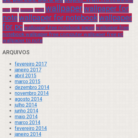
wallpaper
wallpaper for
rock
verde
praia
sucesso
note
wallpaper for notebook
wallpaper
for pc
wallpaper free notebook paper
wallpaper free
notebook wallpaper free computer wallpaper free pc
wallpaper to note
ARQUIVOS
fevereiro 2017
janeiro 2017
abril 2015
março 2015
dezembro 2014
novembro 2014
agosto 2014
julho 2014
junho 2014
maio 2014
março 2014
fevereiro 2014
janeiro 2014