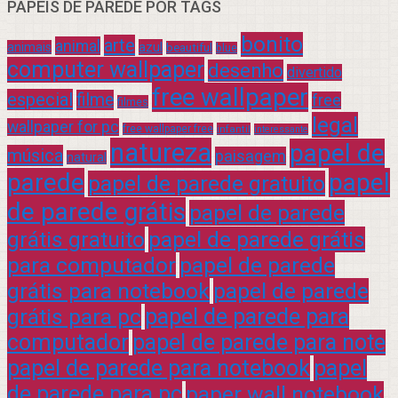
PAPÉIS DE PAREDE POR TAGS
bonito
arte
animal
azul
animais
beautiful
blue
computer wallpaper
desenho
divertido
free wallpaper
especial
filme
free
filmes
legal
wallpaper for pc
free wallpaper free
infantil
interessante
natureza
papel de
música
paisagem
natural
parede
papel
papel de parede gratuito
de parede grátis
papel de parede
grátis gratuito
papel de parede grátis
para computador
papel de parede
grátis para notebook
papel de parede
grátis para pc
papel de parede para
computador
papel de parede para note
papel de parede para notebook
papel
de parede para pc
paper wall notebook