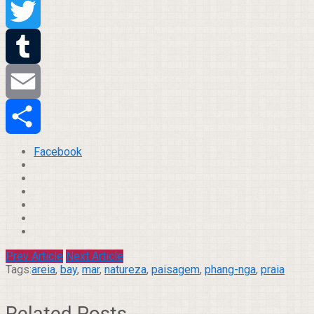
Pinterest
Twitter
Tumblr
Email
Compartilhar
Facebook
Prev Article
Next Article
Tags:
areia
,
bay
,
mar
,
natureza
,
paisagem
,
phang-nga
,
praia
Related Posts