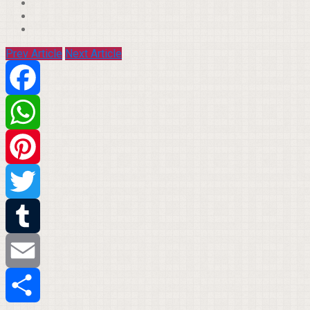
Prev Article
Next Article
Facebook
WhatsApp
Pinterest
Twitter
Tumblr
Email