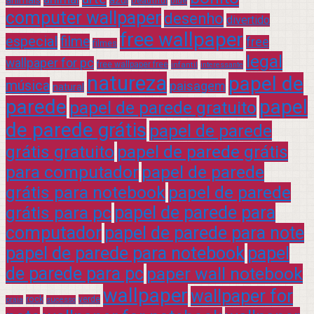
beautiful
blue
computer wallpaper
desenho
divertido
free wallpaper
especial
filme
free
filmes
legal
wallpaper for pc
free wallpaper free
infantil
interessante
natureza
papel de
música
paisagem
natural
parede
papel
papel de parede gratuito
de parede grátis
papel de parede
grátis gratuito
papel de parede grátis
para computador
papel de parede
grátis para notebook
papel de parede
grátis para pc
papel de parede para
computador
papel de parede para note
papel de parede para notebook
papel
de parede para pc
paper wall notebook
wallpaper
wallpaper for
rock
verde
praia
sucesso