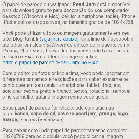
Compartilhar
O papel de parede ou wallpaper
Pearl Jam
está disponível
para download gratuito para decoração de seu computador
desktop (Windows e Mac), celular, smartphone, tablet, iPhone,
iPad e outros dispositivos, no tamanho grande de 1024x768.
Você pode utilizar a foto ou imagem gratuitamente em seu
site, blog, tumblr (
veja mais abaixo
), timelime do Facebook e
até editar em algum
software
de edição de imagens, como
Picasa, Photoshop, Fireworks que você pode baixar ou até
mesmo o Pixlr, um editor de imagens online:
edite o papel de parede "Pearl Jam" no Pixlr
.
Com o editor de fotos online acima, você pode recortar em
diferentes tamanhos e resoluções para caber exatamente
como quer em seu ceular, smartphone, tablet, iPad, etc,
adicionar sephia, preto e branco, textos, rotacionar, remover
olho vermelho, tratar a imagem como você quiser.
Esse papel de parede foi relacionado com algumas
tags:
banda
,
capa de cd
,
caveira pearl jam
,
grunge
,
logo
,
marca
, e outras (ver abaixo).
Para baixar este lindo papel de parede tamanho completo
1024x768 para pc e celular você pode clicar na imagem