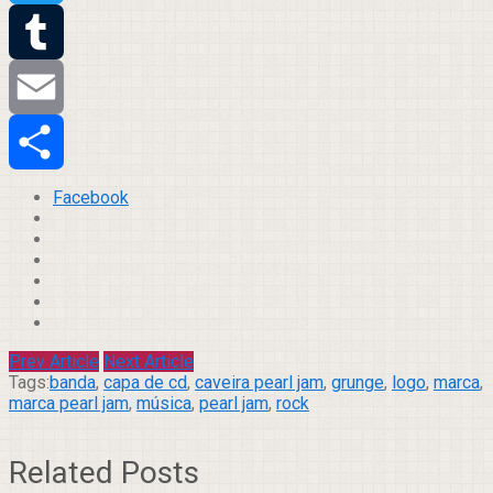
Twitter
Tumblr
Email
Compartilhar
Facebook
Prev Article
Next Article
Tags:
banda
,
capa de cd
,
caveira pearl jam
,
grunge
,
logo
,
marca
,
marca pearl jam
,
música
,
pearl jam
,
rock
Related Posts