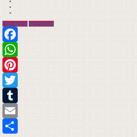
Prev Article
Next Article
Facebook
WhatsApp
Pinterest
Twitter
Tumblr
Email