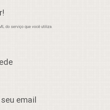
r!
L do serviço que você utiliza.
rede
 seu email