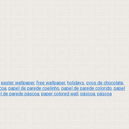
,
easter wallpaper
,
free wallpaper
,
holidays
,
ovos de chocolate
,
coa
,
papel de parede coelinho
,
papel de parede colorido
,
papel
l de parede páscoa
,
paper colored wall
,
páscoa
,
páscoa