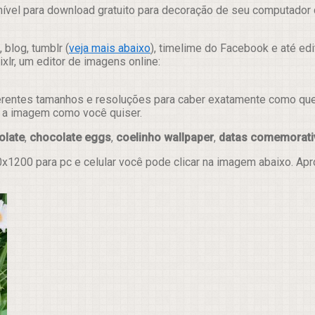
ível para download gratuito para decoração de seu computador d
 blog, tumblr (
veja mais abaixo
), timelime do Facebook e até ed
lr, um editor de imagens online:
erentes tamanhos e resoluções para caber exatamente como quer e
ar a imagem como você quiser.
olate
,
chocolate eggs
,
coelinho wallpaper
,
datas comemorati
x1200 para pc e celular você pode clicar na imagem abaixo. Ap