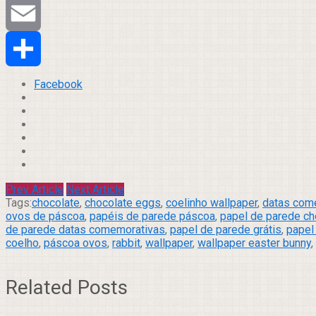
Tumblr
Email
Compartilhar
Facebook
Prev Article
Next Article
Tags:
chocolate
,
chocolate eggs
,
coelinho wallpaper
,
datas com
ovos de páscoa
,
papéis de parede páscoa
,
papel de parede ch
de parede datas comemorativas
,
papel de parede grátis
,
papel
coelho
,
páscoa ovos
,
rabbit
,
wallpaper
,
wallpaper easter bunny
,
Related Posts