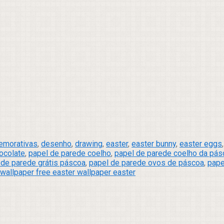
emorativas
,
desenho
,
drawing
,
easter
,
easter bunny
,
easter eggs
ocolate
,
papel de parede coelho
,
papel de parede coelho da pás
 de parede grátis páscoa
,
papel de parede ovos de páscoa
,
pape
wallpaper free easter wallpaper easter