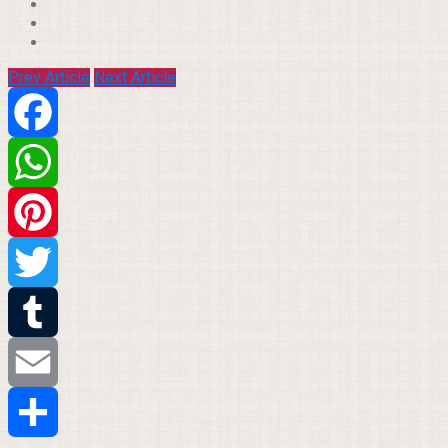
Prev Article
Next Article
Facebook
WhatsApp
Pinterest
Twitter
Tumblr
Email