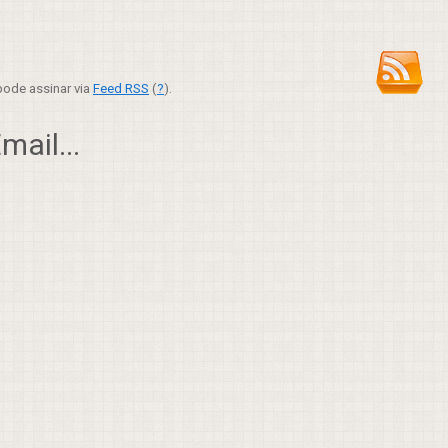
ode assinar via
Feed RSS
(
?
).
ail...