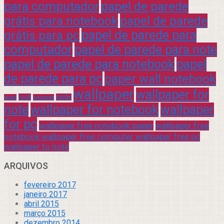
para computador
papel de parede
grátis para notebook
papel de parede
grátis para pc
papel de parede para
computador
papel de parede para note
papel de parede para notebook
papel
de parede para pc
paper wall notebook
wallpaper
wallpaper for
rock
verde
praia
sucesso
note
wallpaper for notebook
wallpaper
for pc
wallpaper free notebook paper
wallpaper free
notebook wallpaper free computer wallpaper free pc
wallpaper to note
ARQUIVOS
fevereiro 2017
janeiro 2017
abril 2015
março 2015
dezembro 2014