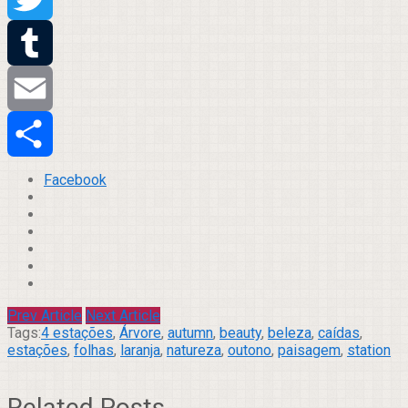
Twitter
Tumblr
Email
Compartilhar
Facebook
Prev Article
Next Article
Tags:
4 estações
,
Árvore
,
autumn
,
beauty
,
beleza
,
caídas
,
estações
,
folhas
,
laranja
,
natureza
,
outono
,
paisagem
,
station
Related Posts