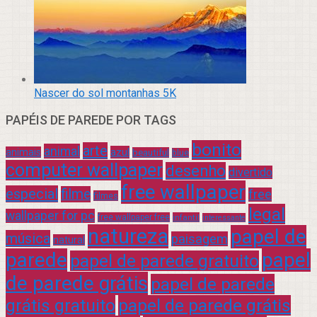
Nascer do sol montanhas 5K
PAPÉIS DE PAREDE POR TAGS
bonito
arte
animal
azul
animais
beautiful
blue
computer wallpaper
desenho
divertido
free wallpaper
especial
filme
free
filmes
legal
wallpaper for pc
free wallpaper free
infantil
interessante
natureza
papel de
música
paisagem
natural
parede
papel
papel de parede gratuito
de parede grátis
papel de parede
grátis gratuito
papel de parede grátis