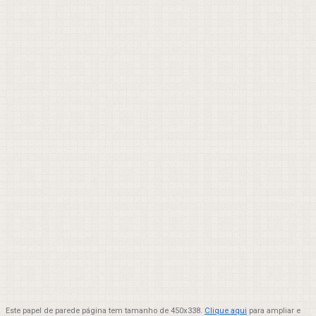
Este papel de parede página tem tamanho de 450x338.
Clique aqui
para ampliar e