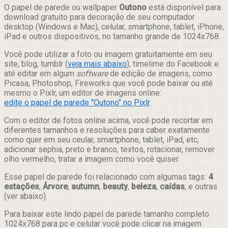
Compartilhar
O papel de parede ou wallpaper
Outono
está disponível para
download gratuito para decoração de seu computador
desktop (Windows e Mac), celular, smartphone, tablet, iPhone,
iPad e outros dispositivos, no tamanho grande de 1024x768.
Você pode utilizar a foto ou imagem gratuitamente em seu
site, blog, tumblr (
veja mais abaixo
), timelime do Facebook e
até editar em algum
software
de edição de imagens, como
Picasa, Photoshop, Fireworks que você pode baixar ou até
mesmo o Pixlr, um editor de imagens online:
edite o papel de parede "Outono" no Pixlr
.
Com o editor de fotos online acima, você pode recortar em
diferentes tamanhos e resoluções para caber exatamente
como quer em seu ceular, smartphone, tablet, iPad, etc,
adicionar sephia, preto e branco, textos, rotacionar, remover
olho vermelho, tratar a imagem como você quiser.
Esse papel de parede foi relacionado com algumas tags:
4
estações
,
Árvore
,
autumn
,
beauty
,
beleza
,
caídas
, e outras
(ver abaixo).
Para baixar este lindo papel de parede tamanho completo
1024x768 para pc e celular você pode clicar na imagem