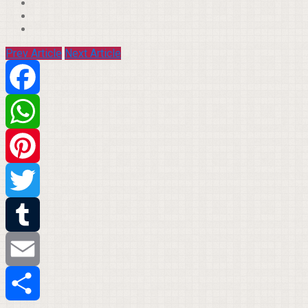
Prev Article
Next Article
Facebook
WhatsApp
Pinterest
Twitter
Tumblr
Email