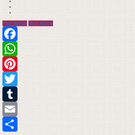
Prev Article
Next Article
Facebook
WhatsApp
Pinterest
Twitter
Tumblr
Email