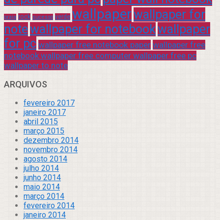
wallpaper
wallpaper for
rock
verde
praia
sucesso
note
wallpaper for notebook
wallpaper
for pc
wallpaper free notebook paper
wallpaper free
notebook wallpaper free computer wallpaper free pc
wallpaper to note
ARQUIVOS
fevereiro 2017
janeiro 2017
abril 2015
março 2015
dezembro 2014
novembro 2014
agosto 2014
julho 2014
junho 2014
maio 2014
março 2014
fevereiro 2014
janeiro 2014