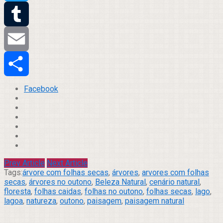
Twitter
Tumblr
Email
Compartilhar
Facebook
Prev Article
Next Article
Tags:
árvore com folhas secas
,
árvores
,
arvores com folhas
secas
,
árvores no outono
,
Beleza Natural
,
cenário natural
,
floresta
,
folhas caidas
,
folhas no outono
,
folhas secas
,
lago
,
lagoa
,
natureza
,
outono
,
paisagem
,
paisagem natural