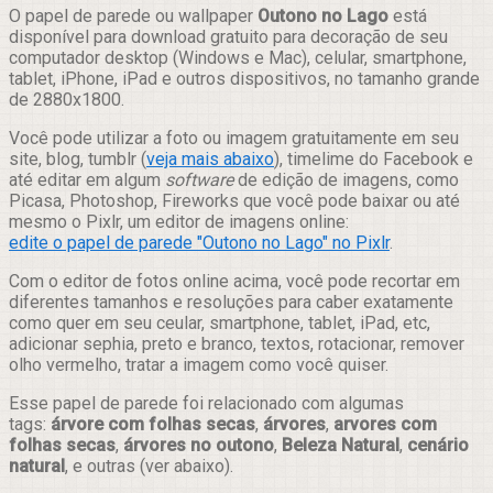
Compartilhar
O papel de parede ou wallpaper
Outono no Lago
está
disponível para download gratuito para decoração de seu
computador desktop (Windows e Mac), celular, smartphone,
tablet, iPhone, iPad e outros dispositivos, no tamanho grande
de 2880x1800.
Você pode utilizar a foto ou imagem gratuitamente em seu
site, blog, tumblr (
veja mais abaixo
), timelime do Facebook e
até editar em algum
software
de edição de imagens, como
Picasa, Photoshop, Fireworks que você pode baixar ou até
mesmo o Pixlr, um editor de imagens online:
edite o papel de parede "Outono no Lago" no Pixlr
.
Com o editor de fotos online acima, você pode recortar em
diferentes tamanhos e resoluções para caber exatamente
como quer em seu ceular, smartphone, tablet, iPad, etc,
adicionar sephia, preto e branco, textos, rotacionar, remover
olho vermelho, tratar a imagem como você quiser.
Esse papel de parede foi relacionado com algumas
tags:
árvore com folhas secas
,
árvores
,
arvores com
folhas secas
,
árvores no outono
,
Beleza Natural
,
cenário
natural
, e outras (ver abaixo).