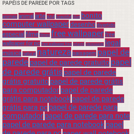
PAPÉIS DE PAREDE POR TAGS
bonito
arte
animal
azul
animais
beautiful
blue
computer wallpaper
desenho
divertido
free wallpaper
especial
filme
free
filmes
legal
wallpaper for pc
free wallpaper free
infantil
interessante
natureza
papel de
música
paisagem
natural
parede
papel
papel de parede gratuito
de parede grátis
papel de parede
grátis gratuito
papel de parede grátis
para computador
papel de parede
grátis para notebook
papel de parede
grátis para pc
papel de parede para
computador
papel de parede para note
papel de parede para notebook
papel
de parede para pc
paper wall notebook