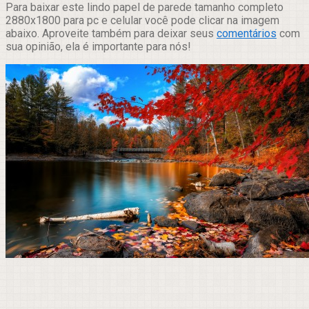
Para baixar este lindo papel de parede tamanho completo
2880x1800 para pc e celular você pode clicar na imagem
abaixo. Aproveite também para deixar seus
comentários
com
sua opinião, ela é importante para nós!