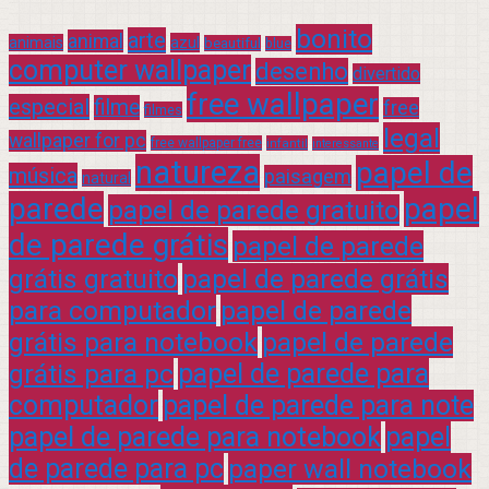
bonito
arte
animal
azul
animais
beautiful
blue
computer wallpaper
desenho
divertido
free wallpaper
especial
filme
free
filmes
legal
wallpaper for pc
free wallpaper free
infantil
interessante
natureza
papel de
música
paisagem
natural
parede
papel
papel de parede gratuito
de parede grátis
papel de parede
grátis gratuito
papel de parede grátis
para computador
papel de parede
grátis para notebook
papel de parede
grátis para pc
papel de parede para
computador
papel de parede para note
papel de parede para notebook
papel
de parede para pc
paper wall notebook