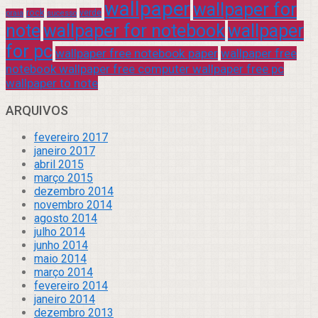
wallpaper
wallpaper for
rock
verde
praia
sucesso
note
wallpaper for notebook
wallpaper
for pc
wallpaper free notebook paper
wallpaper free
notebook wallpaper free computer wallpaper free pc
wallpaper to note
ARQUIVOS
fevereiro 2017
janeiro 2017
abril 2015
março 2015
dezembro 2014
novembro 2014
agosto 2014
julho 2014
junho 2014
maio 2014
março 2014
fevereiro 2014
janeiro 2014
dezembro 2013