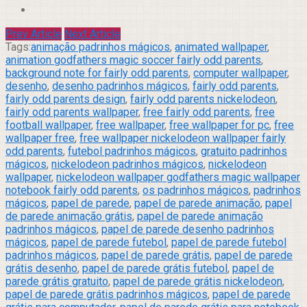
Prev Article
Next Article
Tags:
animação padrinhos mágicos
,
animated wallpaper
,
animation godfathers magic soccer fairly odd parents
,
background note for fairly odd parents
,
computer wallpaper
,
desenho
,
desenho padrinhos mágicos
,
fairly odd parents
,
fairly odd parents design
,
fairly odd parents nickelodeon
,
fairly odd parents wallpaper
,
free fairly odd parents
,
free
football wallpaper
,
free wallpaper
,
free wallpaper for pc
,
free
wallpaper free
,
free wallpaper nickelodeon wallpaper fairly
odd parents
,
futebol padrinhos mágicos
,
gratuito padrinhos
mágicos
,
nickelodeon padrinhos mágicos
,
nickelodeon
wallpaper
,
nickelodeon wallpaper godfathers magic wallpaper
notebook fairly odd parents
,
os padrinhos mágicos
,
padrinhos
mágicos
,
papel de parede
,
papel de parede animação
,
papel
de parede animação grátis
,
papel de parede animação
padrinhos mágicos
,
papel de parede desenho padrinhos
mágicos
,
papel de parede futebol
,
papel de parede futebol
padrinhos mágicos
,
papel de parede grátis
,
papel de parede
grátis desenho
,
papel de parede grátis futebol
,
papel de
parede grátis gratuito
,
papel de parede grátis nickelodeon
,
papel de parede grátis padrinhos mágicos
,
papel de parede