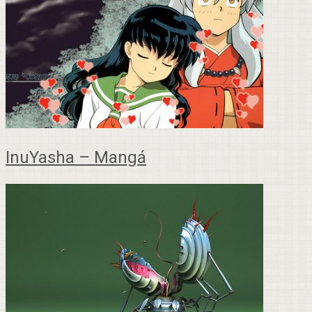
InuYasha – Mangá