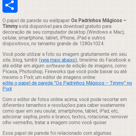
Email
Compartilhar
O papel de parede ou wallpaper
Os Padrinhos Mágicos –
Timmy
está disponível para download gratuito para
decoração de seu computador desktop (Windows e Mac),
celular, smartphone, tablet, iPhone, iPad e outros
dispositivos, no tamanho grande de 1280x1024.
Você pode utilizar a foto ou imagem gratuitamente em seu
site, blog, tumblr (
veja mais abaixo
), timelime do Facebook e
até editar em algum
software
de edição de imagens, como
Picasa, Photoshop, Fireworks que você pode baixar ou até
mesmo o Pixlr, um editor de imagens online:
edite o papel de parede "Os Padrinhos Mágicos – Timmy" no
Pixlr
.
Com o editor de fotos online acima, você pode recortar em
diferentes tamanhos e resoluções para caber exatamente
como quer em seu ceular, smartphone, tablet, iPad, etc,
adicionar sephia, preto e branco, textos, rotacionar, remover
olho vermelho, tratar a imagem como você quiser.
Esse papel de parede foi relacionado com algumas