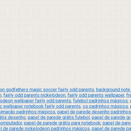
on godfathers magic soccer fairly odd parents
,
background note 
n
,
fairly odd parents nickelodeon
,
fairly odd parents wallpaper
,
fr
lodeon wallpaper fairly odd parents
,
futebol padrinhos mágicos
,
 wallpaper notebook fairly odd parents
,
os padrinhos mágicos
,
nimação padrinhos mágicos
,
papel de parede desenho padrinho
átis desenho
,
papel de parede grátis futebol
,
papel de parede grá
 computador
,
papel de parede grátis para notebook
,
papel de pare
l de parede nickelodeon padrinhos mágicos
,
papel de parede p