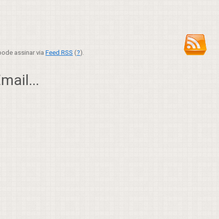
ode assinar via
Feed RSS
(
?
).
ail...