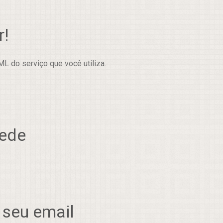
r!
L do serviço que você utiliza.
rede
 seu email