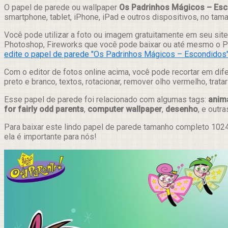
Compartilhar
O papel de parede ou wallpaper
Os Padrinhos Mágicos – Es
smartphone, tablet, iPhone, iPad e outros dispositivos, no ta
Você pode utilizar a foto ou imagem gratuitamente em seu site,
Photoshop, Fireworks que você pode baixar ou até mesmo o Pix
edite o papel de parede "Os Padrinhos Mágicos – Escondidos" 
Com o editor de fotos online acima, você pode recortar em dif
preto e branco, textos, rotacionar, remover olho vermelho, trat
Esse papel de parede foi relacionado com algumas tags:
anim
for fairly odd parents
,
computer wallpaper
,
desenho
, e outra
Para baixar este lindo papel de parede tamanho completo 1024
ela é importante para nós!