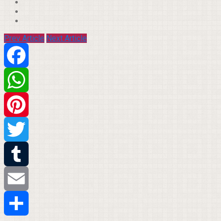
Prev Article
Next Article
Facebook
WhatsApp
Pinterest
Twitter
Tumblr
Email