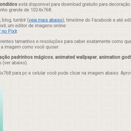
condidos
está disponível para download gratuito para decoração
manho grande de 1024x768.
 blog, tumblr (
veja mais abaixo
), timelime do Facebook e até ed
lr, um editor de imagens online:
no Pixlr
.
erentes tamanhos e resoluções para caber exatamente como quer e
ar a imagem como você quiser.
ação padrinhos mágicos
,
animated wallpaper
,
animation godf
s (ver abaixo).
x768 para pc e celular você pode clicar na imagem abaixo. Apr