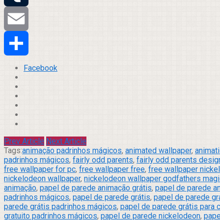
Tumblr
Email
Compartilhar
Facebook
Prev Article
Next Article
Tags:
animação padrinhos mágicos
,
animated wallpaper
,
animati
padrinhos mágicos
,
fairly odd parents
,
fairly odd parents desig
free wallpaper for pc
,
free wallpaper free
,
free wallpaper nicke
nickelodeon wallpaper
,
nickelodeon wallpaper godfathers magic
animação
,
papel de parede animação grátis
,
papel de parede a
padrinhos mágicos
,
papel de parede grátis
,
papel de parede gr
parede grátis padrinhos mágicos
,
papel de parede grátis para
gratuito padrinhos mágicos
,
papel de parede nickelodeon
,
pape