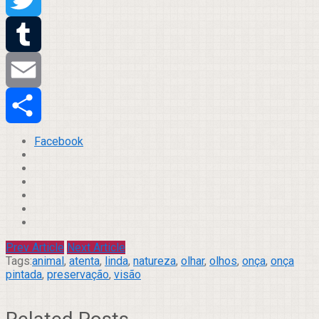
Twitter
Tumblr
Email
Compartilhar
Facebook
Prev Article
Next Article
Tags:
animal
,
atenta
,
linda
,
natureza
,
olhar
,
olhos
,
onça
,
onça
pintada
,
preservação
,
visão