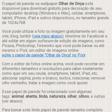
Compartilhar
O papel de parede ou wallpaper
Olhar de Onça
está
disponível para download gratuito para decoração de seu
computador desktop (Windows e Mac), celular, smartphone,
tablet, iPhone, iPad e outros dispositivos, no tamanho grande
de 1024x768.
Você pode utilizar a foto ou imagem gratuitamente em seu
site, blog, tumblr (
veja mais abaixo
), timelime do Facebook e
até editar em algum
software
de edição de imagens, como
Picasa, Photoshop, Fireworks que você pode baixar ou até
mesmo o Pixlr, um editor de imagens online:
edite o papel de parede "Olhar de Onça" no Pixlr
.
Com o editor de fotos online acima, você pode recortar em
diferentes tamanhos e resoluções para caber exatamente
como quer em seu ceular, smartphone, tablet, iPad, etc,
adicionar sephia, preto e branco, textos, rotacionar, remover
olho vermelho, tratar a imagem como você quiser.
Esse papel de parede foi relacionado com algumas
tags:
animal
,
atenta
,
linda
,
natureza
,
olhar
,
olhos
, e outras
(ver abaixo).
Para baixar este lindo papel de parede tamanho completo