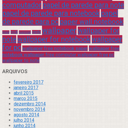
computador
papel de parede para note
papel de parede para notebook
papel
de parede para pc
paper wall notebook
wallpaper
wallpaper for
rock
verde
praia
sucesso
note
wallpaper for notebook
wallpaper
for pc
wallpaper free notebook paper
wallpaper free
notebook wallpaper free computer wallpaper free pc
wallpaper to note
ARQUIVOS
fevereiro 2017
janeiro 2017
abril 2015
março 2015
dezembro 2014
novembro 2014
agosto 2014
julho 2014
junho 2014