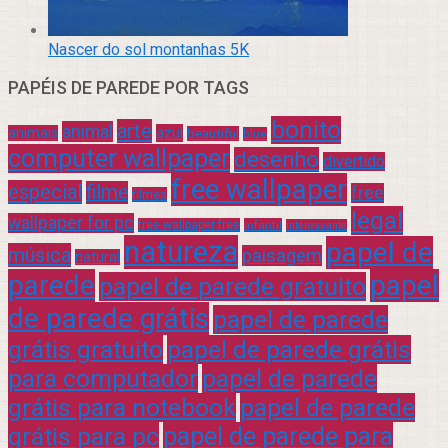
Nascer do sol montanhas 5K
PAPÉIS DE PAREDE POR TAGS
bonito
arte
animal
azul
animais
beautiful
blue
computer wallpaper
desenho
divertido
free wallpaper
especial
filme
free
filmes
legal
wallpaper for pc
free wallpaper free
infantil
interessante
natureza
papel de
música
paisagem
natural
parede
papel
papel de parede gratuito
de parede grátis
papel de parede
grátis gratuito
papel de parede grátis
para computador
papel de parede
grátis para notebook
papel de parede
grátis para pc
papel de parede para