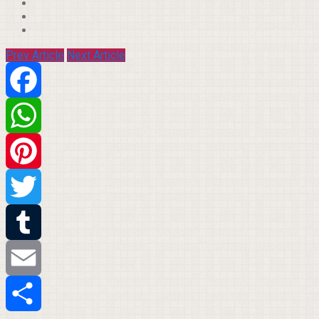
Prev Article
Next Article
Facebook
WhatsApp
Pinterest
Twitter
Tumblr
Email