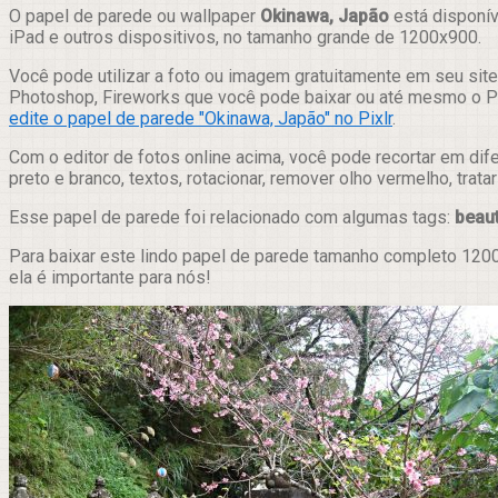
Compartilhar
O papel de parede ou wallpaper
Okinawa, Japão
está disponív
iPad e outros dispositivos, no tamanho grande de 1200x900.
Você pode utilizar a foto ou imagem gratuitamente em seu site,
Photoshop, Fireworks que você pode baixar ou até mesmo o Pix
edite o papel de parede "Okinawa, Japão" no Pixlr
.
Com o editor de fotos online acima, você pode recortar em dif
preto e branco, textos, rotacionar, remover olho vermelho, trat
Esse papel de parede foi relacionado com algumas tags:
beaut
Para baixar este lindo papel de parede tamanho completo 1200
ela é importante para nós!