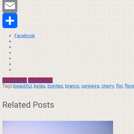
Tumblr
Email
Compartilhar
Facebook
Prev Article
Next Article
Tags:
beautiful
,
belas
,
bonitas
,
branco
,
cerejeira
,
cherry
,
flor
,
flor
Related Posts