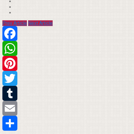
Prev Article
Next Article
Facebook
WhatsApp
Pinterest
Twitter
Tumblr
Email