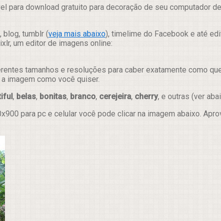
el para download gratuito para decoração de seu computador des
 blog, tumblr (
veja mais abaixo
), timelime do Facebook e até ed
lr, um editor de imagens online:
erentes tamanhos e resoluções para caber exatamente como quer e
ar a imagem como você quiser.
iful
,
belas
,
bonitas
,
branco
,
cerejeira
,
cherry
, e outras (ver abai
x900 para pc e celular você pode clicar na imagem abaixo. Apr