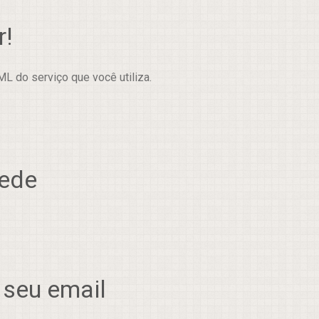
r!
L do serviço que você utiliza.
rede
 seu email