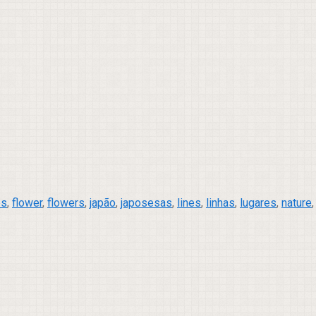
es
,
flower
,
flowers
,
japão
,
japosesas
,
lines
,
linhas
,
lugares
,
nature