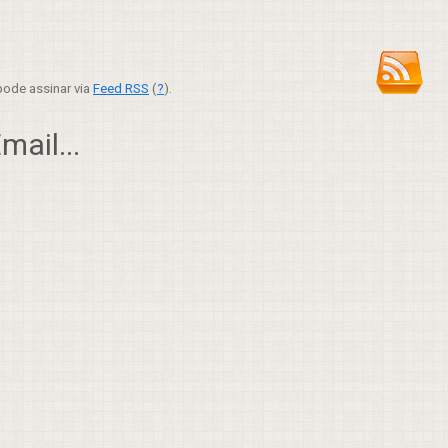
ode assinar via
Feed RSS
(
?
).
ail...