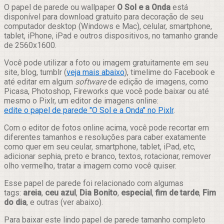
Compartilhar
O papel de parede ou wallpaper
O Sol e a Onda
está
disponível para download gratuito para decoração de seu
computador desktop (Windows e Mac), celular, smartphone,
tablet, iPhone, iPad e outros dispositivos, no tamanho grande
de 2560x1600.
Você pode utilizar a foto ou imagem gratuitamente em seu
site, blog, tumblr (
veja mais abaixo
), timelime do Facebook e
até editar em algum
software
de edição de imagens, como
Picasa, Photoshop, Fireworks que você pode baixar ou até
mesmo o Pixlr, um editor de imagens online:
edite o papel de parede "O Sol e a Onda" no Pixlr
.
Com o editor de fotos online acima, você pode recortar em
diferentes tamanhos e resoluções para caber exatamente
como quer em seu ceular, smartphone, tablet, iPad, etc,
adicionar sephia, preto e branco, textos, rotacionar, remover
olho vermelho, tratar a imagem como você quiser.
Esse papel de parede foi relacionado com algumas
tags:
areia
,
ceu azul
,
Dia Bonito
,
especial
,
fim de tarde
,
Fim
do dia
, e outras (ver abaixo).
Para baixar este lindo papel de parede tamanho completo