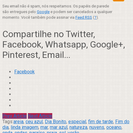
Seu email não é spam, nós respeitamos. Os papéis de parede
são entregues pelo
Google
e podem ser cancelados a qualquer
momento. Você também pode assinar via
Feed RSS
(
?
).
Compartilhe no Twitter,
Facebook, Whatsapp, Google+,
Pinterest, Email...
Facebook
Prev Article
Next Article
Tags:
areia
,
ceu azul
,
Dia Bonito
,
especial
,
fim de tarde
,
Fim do
dia
,
linda imagem
,
mar
,
mar azul
,
natureza
,
nuvens
,
oceano
,
onda
,
ondas
,
paraíso
,
praia
,
sol
,
verão