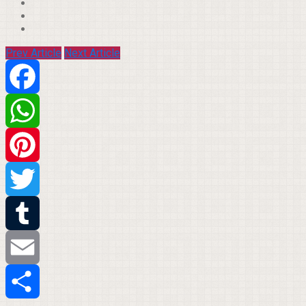
Prev Article
Next Article
Facebook
WhatsApp
Pinterest
Twitter
Tumblr
Email