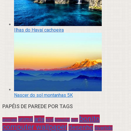
Ilhas do Havaí cachoeira
Nascer do sol montanhas 5K
PAPÉIS DE PAREDE POR TAGS
bonito
arte
animal
azul
animais
beautiful
blue
computer wallpaper
desenho
divertido