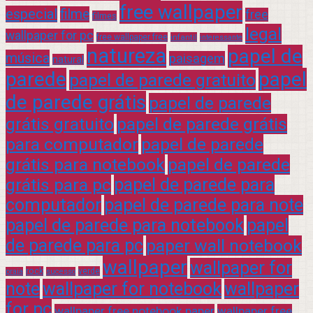
free wallpaper
especial
filme
free
filmes
legal
wallpaper for pc
free wallpaper free
infantil
interessante
natureza
papel de
música
paisagem
natural
parede
papel
papel de parede gratuito
de parede grátis
papel de parede
grátis gratuito
papel de parede grátis
para computador
papel de parede
grátis para notebook
papel de parede
grátis para pc
papel de parede para
computador
papel de parede para note
papel de parede para notebook
papel
de parede para pc
paper wall notebook
wallpaper
wallpaper for
rock
verde
praia
sucesso
note
wallpaper for notebook
wallpaper
for pc
wallpaper free notebook paper
wallpaper free