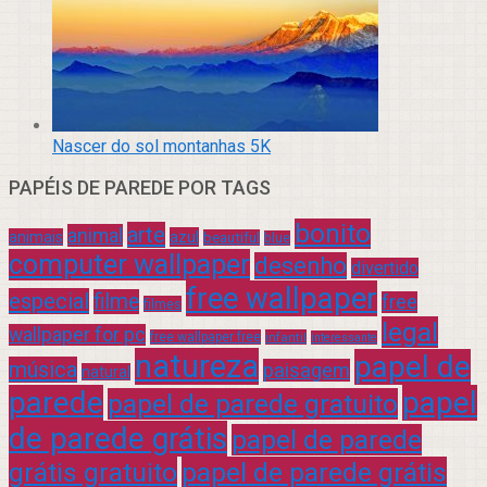
Nascer do sol montanhas 5K
PAPÉIS DE PAREDE POR TAGS
bonito
arte
animal
azul
animais
beautiful
blue
computer wallpaper
desenho
divertido
free wallpaper
especial
filme
free
filmes
legal
wallpaper for pc
free wallpaper free
infantil
interessante
natureza
papel de
música
paisagem
natural
parede
papel
papel de parede gratuito
de parede grátis
papel de parede
grátis gratuito
papel de parede grátis