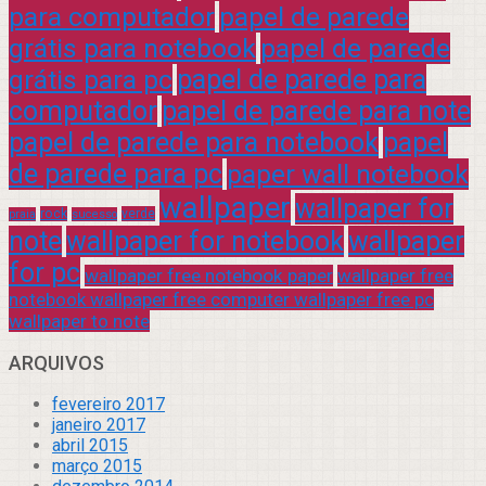
para computador
papel de parede
grátis para notebook
papel de parede
grátis para pc
papel de parede para
computador
papel de parede para note
papel de parede para notebook
papel
de parede para pc
paper wall notebook
wallpaper
wallpaper for
rock
verde
praia
sucesso
note
wallpaper for notebook
wallpaper
for pc
wallpaper free notebook paper
wallpaper free
notebook wallpaper free computer wallpaper free pc
wallpaper to note
ARQUIVOS
fevereiro 2017
janeiro 2017
abril 2015
março 2015