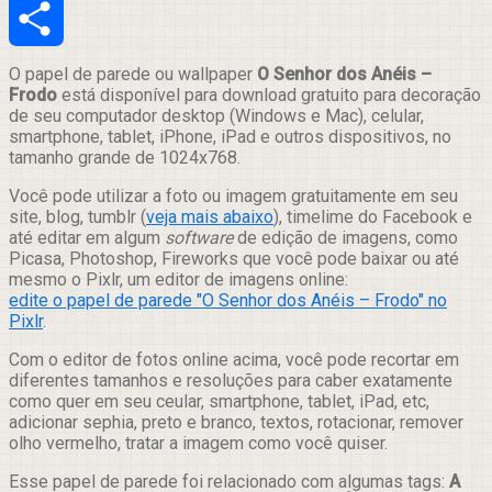
Email
Compartilhar
O papel de parede ou wallpaper
O Senhor dos Anéis –
Frodo
está disponível para download gratuito para decoração
de seu computador desktop (Windows e Mac), celular,
smartphone, tablet, iPhone, iPad e outros dispositivos, no
tamanho grande de 1024x768.
Você pode utilizar a foto ou imagem gratuitamente em seu
site, blog, tumblr (
veja mais abaixo
), timelime do Facebook e
até editar em algum
software
de edição de imagens, como
Picasa, Photoshop, Fireworks que você pode baixar ou até
mesmo o Pixlr, um editor de imagens online:
edite o papel de parede "O Senhor dos Anéis – Frodo" no
Pixlr
.
Com o editor de fotos online acima, você pode recortar em
diferentes tamanhos e resoluções para caber exatamente
como quer em seu ceular, smartphone, tablet, iPad, etc,
adicionar sephia, preto e branco, textos, rotacionar, remover
olho vermelho, tratar a imagem como você quiser.
Esse papel de parede foi relacionado com algumas tags:
A