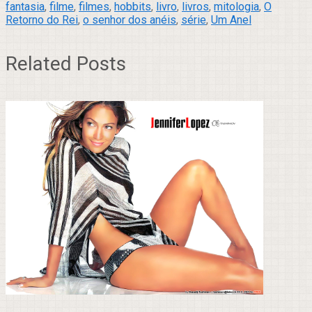
fantasia
,
filme
,
filmes
,
hobbits
,
livro
,
livros
,
mitologia
,
O
Retorno do Rei
,
o senhor dos anéis
,
série
,
Um Anel
Related Posts