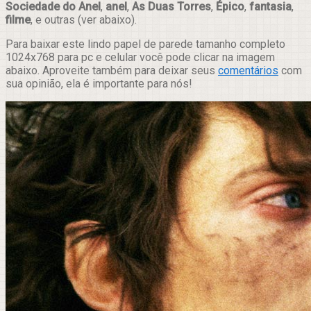
Sociedade do Anel
,
anel
,
As Duas Torres
,
Épico
,
fantasia
,
filme
, e outras (ver abaixo).
Para baixar este lindo papel de parede tamanho completo
1024x768 para pc e celular você pode clicar na imagem
abaixo. Aproveite também para deixar seus
comentários
com
sua opinião, ela é importante para nós!