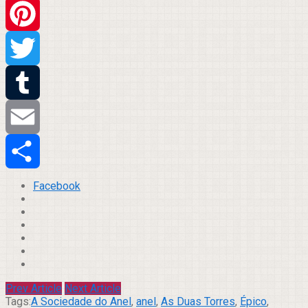
WhatsApp
Pinterest
Twitter
Tumblr
Email
Compartilhar
Facebook
Prev Article
Next Article
Tags:
A Sociedade do Anel
,
anel
,
As Duas Torres
,
Épico
,