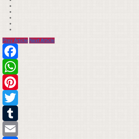
Prev Article
Next Article
Facebook
WhatsApp
Pinterest
Twitter
Tumblr