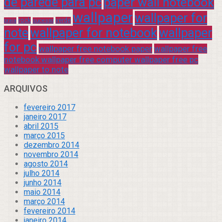
de parede para pc
paper wall notebook
wallpaper
wallpaper for
rock
verde
praia
sucesso
note
wallpaper for notebook
wallpaper
for pc
wallpaper free notebook paper
wallpaper free
notebook wallpaper free computer wallpaper free pc
wallpaper to note
ARQUIVOS
fevereiro 2017
janeiro 2017
abril 2015
março 2015
dezembro 2014
novembro 2014
agosto 2014
julho 2014
junho 2014
maio 2014
março 2014
fevereiro 2014
janeiro 2014