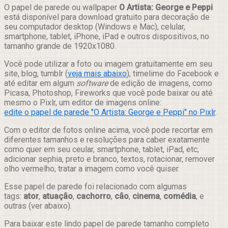
Compartilhar
O papel de parede ou wallpaper
O Artista: George e Peppi
está disponível para download gratuito para decoração de
seu computador desktop (Windows e Mac), celular,
smartphone, tablet, iPhone, iPad e outros dispositivos, no
tamanho grande de 1920x1080.
Você pode utilizar a foto ou imagem gratuitamente em seu
site, blog, tumblr (
veja mais abaixo
), timelime do Facebook e
até editar em algum
software
de edição de imagens, como
Picasa, Photoshop, Fireworks que você pode baixar ou até
mesmo o Pixlr, um editor de imagens online:
edite o papel de parede "O Artista: George e Peppi" no Pixlr
.
Com o editor de fotos online acima, você pode recortar em
diferentes tamanhos e resoluções para caber exatamente
como quer em seu ceular, smartphone, tablet, iPad, etc,
adicionar sephia, preto e branco, textos, rotacionar, remover
olho vermelho, tratar a imagem como você quiser.
Esse papel de parede foi relacionado com algumas
tags:
ator
,
atuação
,
cachorro
,
cão
,
cinema
,
comédia
, e
outras (ver abaixo).
Para baixar este lindo papel de parede tamanho completo