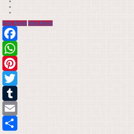
Prev Article
Next Article
Facebook
WhatsApp
Pinterest
Twitter
Tumblr
Email