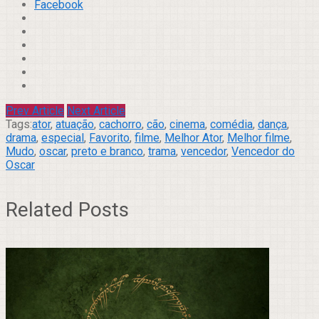
Compartilhar
Facebook
Prev Article
Next Article
Tags:
ator
,
atuação
,
cachorro
,
cão
,
cinema
,
comédia
,
dança
,
drama
,
especial
,
Favorito
,
filme
,
Melhor Ator
,
Melhor filme
,
Mudo
,
oscar
,
preto e branco
,
trama
,
vencedor
,
Vencedor do
Oscar
Related Posts