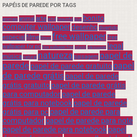
PAPÉIS DE PAREDE POR TAGS
bonito
arte
animal
azul
animais
beautiful
blue
computer wallpaper
desenho
divertido
free wallpaper
especial
filme
free
filmes
legal
wallpaper for pc
free wallpaper free
infantil
interessante
natureza
papel de
música
paisagem
natural
parede
papel
papel de parede gratuito
de parede grátis
papel de parede
grátis gratuito
papel de parede grátis
para computador
papel de parede
grátis para notebook
papel de parede
grátis para pc
papel de parede para
computador
papel de parede para note
papel de parede para notebook
papel