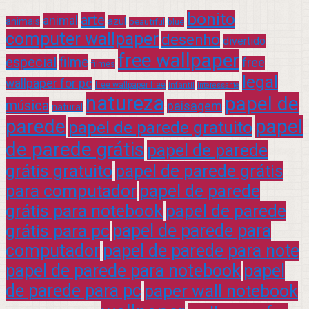
bonito
arte
animal
azul
animais
beautiful
blue
computer wallpaper
desenho
divertido
free wallpaper
especial
filme
free
filmes
legal
wallpaper for pc
free wallpaper free
infantil
interessante
natureza
papel de
música
paisagem
natural
parede
papel
papel de parede gratuito
de parede grátis
papel de parede
grátis gratuito
papel de parede grátis
para computador
papel de parede
grátis para notebook
papel de parede
grátis para pc
papel de parede para
computador
papel de parede para note
papel de parede para notebook
papel
de parede para pc
paper wall notebook