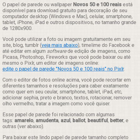
Compartilhar
O papel de parede ou wallpaper
Novos 50 e 100 reais
está
disponível para download gratuito para decoração de seu
computador desktop (Windows e Mac), celular, smartphone,
tablet, iPhone, iPad e outros dispositivos, no tamanho grande
de 1280x900.
Você pode utilizar a foto ou imagem gratuitamente em seu
site, blog, tumblr (
veja mais abaixo
), timelime do Facebook e
até editar em algum
software
de edição de imagens, como
Picasa, Photoshop, Fireworks que você pode baixar ou até
mesmo o Pixlr, um editor de imagens online:
edite o papel de parede "Novos 50 e 100 reais" no Pixlr
.
Com o editor de fotos online acima, você pode recortar em
diferentes tamanhos e resoluções para caber exatamente
como quer em seu ceular, smartphone, tablet, iPad, etc,
adicionar sephia, preto e branco, textos, rotacionar, remover
olho vermelho, tratar a imagem como você quiser.
Esse papel de parede foi relacionado com algumas
tags:
amarelo
,
amudenta
,
azul
,
ballot
,
beautiful
,
better
, e
outras (ver abaixo).
Para baixar este lindo papel de parede tamanho completo