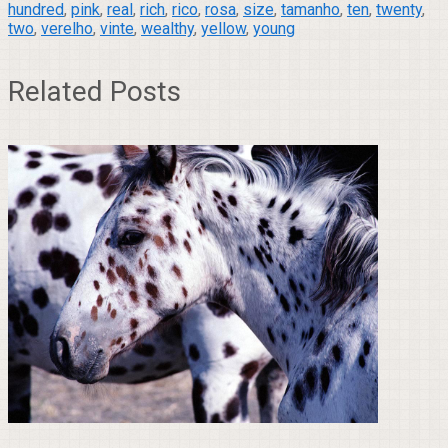
hundred
,
pink
,
real
,
rich
,
rico
,
rosa
,
size
,
tamanho
,
ten
,
twenty
,
two
,
verelho
,
vinte
,
wealthy
,
yellow
,
young
Related Posts