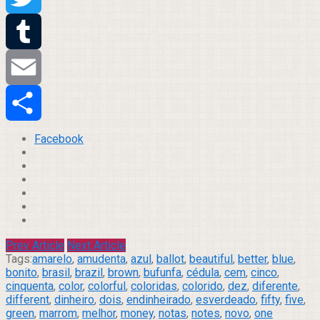
Twitter
Tumblr
Email
Compartilhar
Facebook
Prev Article
Next Article
Tags:
amarelo
,
amudenta
,
azul
,
ballot
,
beautiful
,
better
,
blue
,
bonito
,
brasil
,
brazil
,
brown
,
bufunfa
,
cédula
,
cem
,
cinco
,
cinquenta
,
color
,
colorful
,
coloridas
,
colorido
,
dez
,
diferente
,
different
,
dinheiro
,
dois
,
endinheirado
,
esverdeado
,
fifty
,
five
,
green
,
marrom
,
melhor
,
money
,
notas
,
notes
,
novo
,
one