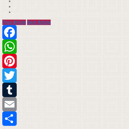
Prev Article
Next Article
Facebook
WhatsApp
Pinterest
Twitter
Tumblr
Email