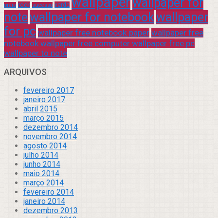
wallpaper
wallpaper for
rock
verde
praia
sucesso
note
wallpaper for notebook
wallpaper
for pc
wallpaper free notebook paper
wallpaper free
notebook wallpaper free computer wallpaper free pc
wallpaper to note
ARQUIVOS
fevereiro 2017
janeiro 2017
abril 2015
março 2015
dezembro 2014
novembro 2014
agosto 2014
julho 2014
junho 2014
maio 2014
março 2014
fevereiro 2014
janeiro 2014
dezembro 2013