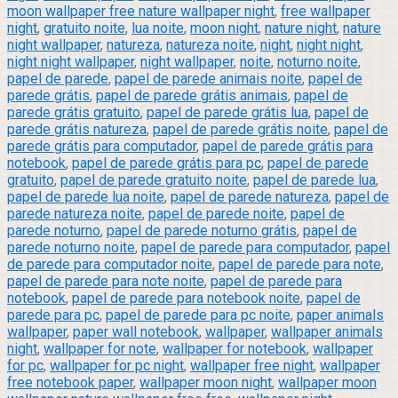
moon wallpaper free nature wallpaper night
,
free wallpaper
night
,
gratuito noite
,
lua noite
,
moon night
,
nature night
,
nature
night wallpaper
,
natureza
,
natureza noite
,
night
,
night night
,
night night wallpaper
,
night wallpaper
,
noite
,
noturno noite
,
papel de parede
,
papel de parede animais noite
,
papel de
parede grátis
,
papel de parede grátis animais
,
papel de
parede grátis gratuito
,
papel de parede grátis lua
,
papel de
parede grátis natureza
,
papel de parede grátis noite
,
papel de
parede grátis para computador
,
papel de parede grátis para
notebook
,
papel de parede grátis para pc
,
papel de parede
gratuito
,
papel de parede gratuito noite
,
papel de parede lua
,
papel de parede lua noite
,
papel de parede natureza
,
papel de
parede natureza noite
,
papel de parede noite
,
papel de
parede noturno
,
papel de parede noturno grátis
,
papel de
parede noturno noite
,
papel de parede para computador
,
papel
de parede para computador noite
,
papel de parede para note
,
papel de parede para note noite
,
papel de parede para
notebook
,
papel de parede para notebook noite
,
papel de
parede para pc
,
papel de parede para pc noite
,
paper animals
wallpaper
,
paper wall notebook
,
wallpaper
,
wallpaper animals
night
,
wallpaper for note
,
wallpaper for notebook
,
wallpaper
for pc
,
wallpaper for pc night
,
wallpaper free night
,
wallpaper
free notebook paper
,
wallpaper moon night
,
wallpaper moon