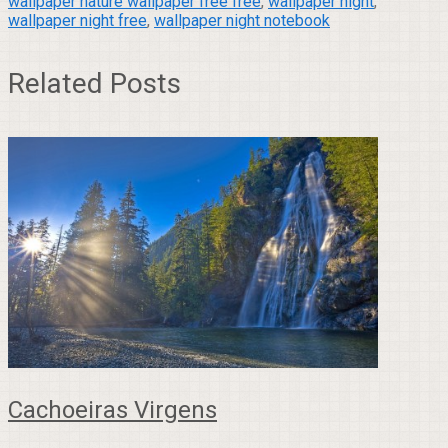
wallpaper nature wallpaper free free
,
wallpaper night
,
wallpaper night free
,
wallpaper night notebook
Related Posts
Cachoeiras Virgens