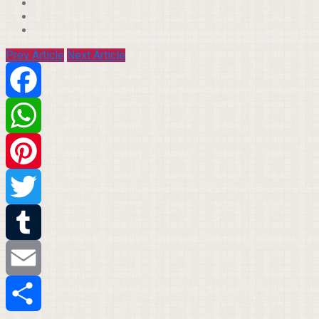
Prev Article
Next Article
Facebook
WhatsApp
Pinterest
Twitter
Tumblr
Email