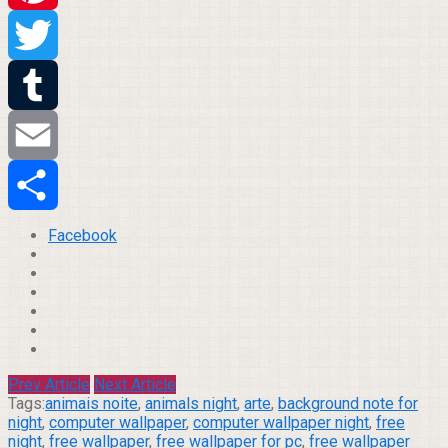
Pinterest
Twitter
Tumblr
Email
Compartilhar
Facebook
Prev Article
Next Article
Tags:
animais noite
,
animals night
,
arte
,
background note for
night
,
computer wallpaper
,
computer wallpaper night
,
free
night
,
free wallpaper
,
free wallpaper for pc
,
free wallpaper