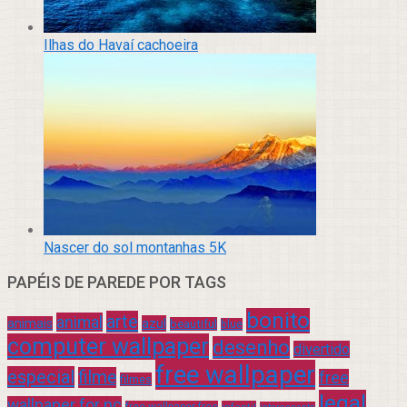
Ilhas do Havaí cachoeira
Nascer do sol montanhas 5K
PAPÉIS DE PAREDE POR TAGS
bonito
arte
animal
azul
animais
beautiful
blue
computer wallpaper
desenho
divertido
free wallpaper
especial
filme
free
filmes
legal
wallpaper for pc
free wallpaper free
infantil