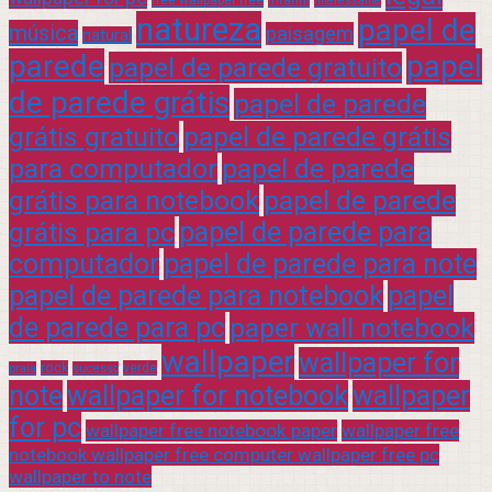
interessante
natureza
papel de
música
paisagem
natural
parede
papel
papel de parede gratuito
de parede grátis
papel de parede
grátis gratuito
papel de parede grátis
para computador
papel de parede
grátis para notebook
papel de parede
grátis para pc
papel de parede para
computador
papel de parede para note
papel de parede para notebook
papel
de parede para pc
paper wall notebook
wallpaper
wallpaper for
rock
verde
praia
sucesso
note
wallpaper for notebook
wallpaper
for pc
wallpaper free notebook paper
wallpaper free
notebook wallpaper free computer wallpaper free pc
wallpaper to note