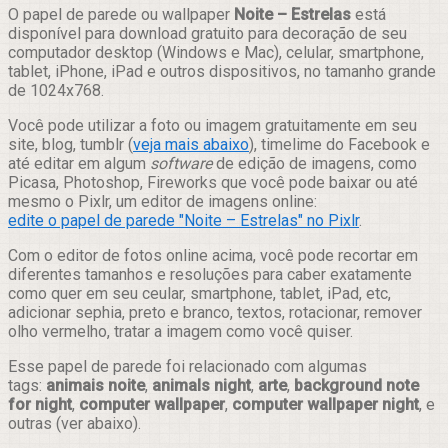
Compartilhar
O papel de parede ou wallpaper
Noite – Estrelas
está
disponível para download gratuito para decoração de seu
computador desktop (Windows e Mac), celular, smartphone,
tablet, iPhone, iPad e outros dispositivos, no tamanho grande
de 1024x768.
Você pode utilizar a foto ou imagem gratuitamente em seu
site, blog, tumblr (
veja mais abaixo
), timelime do Facebook e
até editar em algum
software
de edição de imagens, como
Picasa, Photoshop, Fireworks que você pode baixar ou até
mesmo o Pixlr, um editor de imagens online:
edite o papel de parede "Noite – Estrelas" no Pixlr
.
Com o editor de fotos online acima, você pode recortar em
diferentes tamanhos e resoluções para caber exatamente
como quer em seu ceular, smartphone, tablet, iPad, etc,
adicionar sephia, preto e branco, textos, rotacionar, remover
olho vermelho, tratar a imagem como você quiser.
Esse papel de parede foi relacionado com algumas
tags:
animais noite
,
animals night
,
arte
,
background note
for night
,
computer wallpaper
,
computer wallpaper night
, e
outras (ver abaixo).