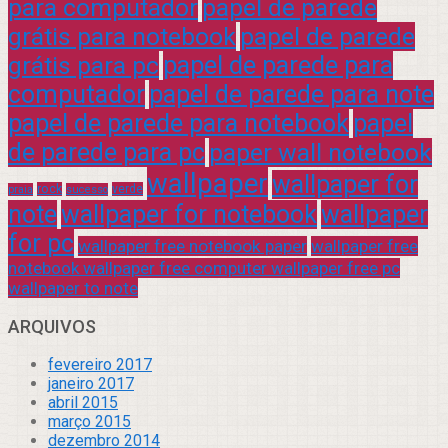
para computador
papel de parede
grátis para notebook
papel de parede
grátis para pc
papel de parede para
computador
papel de parede para note
papel de parede para notebook
papel
de parede para pc
paper wall notebook
wallpaper
wallpaper for
rock
verde
praia
sucesso
note
wallpaper for notebook
wallpaper
for pc
wallpaper free notebook paper
wallpaper free
notebook wallpaper free computer wallpaper free pc
wallpaper to note
ARQUIVOS
fevereiro 2017
janeiro 2017
abril 2015
março 2015
dezembro 2014