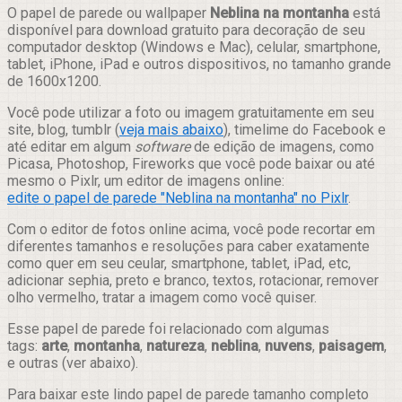
Compartilhar
O papel de parede ou wallpaper
Neblina na montanha
está
disponível para download gratuito para decoração de seu
computador desktop (Windows e Mac), celular, smartphone,
tablet, iPhone, iPad e outros dispositivos, no tamanho grande
de 1600x1200.
Você pode utilizar a foto ou imagem gratuitamente em seu
site, blog, tumblr (
veja mais abaixo
), timelime do Facebook e
até editar em algum
software
de edição de imagens, como
Picasa, Photoshop, Fireworks que você pode baixar ou até
mesmo o Pixlr, um editor de imagens online:
edite o papel de parede "Neblina na montanha" no Pixlr
.
Com o editor de fotos online acima, você pode recortar em
diferentes tamanhos e resoluções para caber exatamente
como quer em seu ceular, smartphone, tablet, iPad, etc,
adicionar sephia, preto e branco, textos, rotacionar, remover
olho vermelho, tratar a imagem como você quiser.
Esse papel de parede foi relacionado com algumas
tags:
arte
,
montanha
,
natureza
,
neblina
,
nuvens
,
paisagem
,
e outras (ver abaixo).
Para baixar este lindo papel de parede tamanho completo