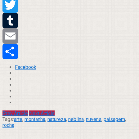
Pinterest
Twitter
Tumblr
Email
Compartilhar
Facebook
Prev Article
Next Article
Tags:
arte
,
montanha
,
natureza
,
neblina
,
nuvens
,
paisagem
,
rocha