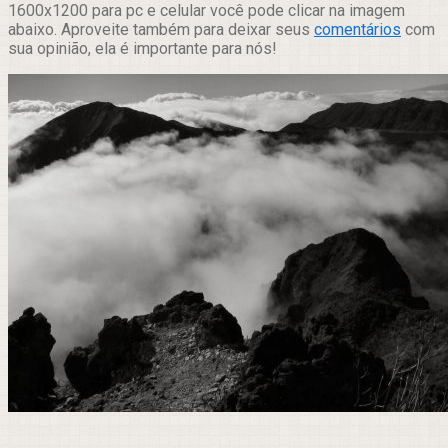
1600x1200 para pc e celular você pode clicar na imagem
abaixo. Aproveite também para deixar seus
comentários
com
sua opinião, ela é importante para nós!