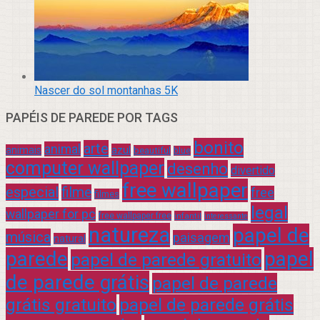
Nascer do sol montanhas 5K
PAPÉIS DE PAREDE POR TAGS
bonito
arte
animal
azul
animais
beautiful
blue
computer wallpaper
desenho
divertido
free wallpaper
especial
filme
free
filmes
legal
wallpaper for pc
free wallpaper free
infantil
interessante
natureza
papel de
música
paisagem
natural
parede
papel
papel de parede gratuito
de parede grátis
papel de parede
grátis gratuito
papel de parede grátis