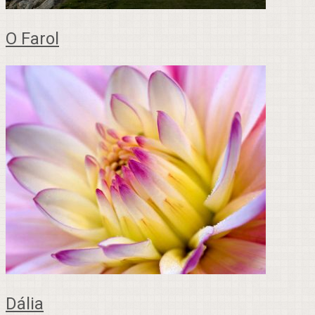
O Farol
Dália