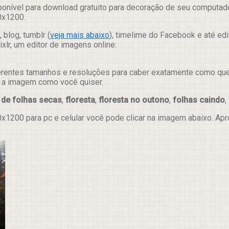
onível para download gratuito para decoração de seu computado
0x1200.
 blog, tumblr (
veja mais abaixo
), timelime do Facebook e até ed
lr, um editor de imagens online:
erentes tamanhos e resoluções para caber exatamente como quer e
ar a imagem como você quiser.
 de folhas secas
,
floresta
,
floresta no outono
,
folhas caindo
,
x1200 para pc e celular você pode clicar na imagem abaixo. Ap