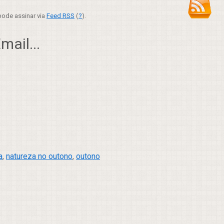
ode assinar via
Feed RSS
(
?
).
ail...
a
,
natureza no outono
,
outono