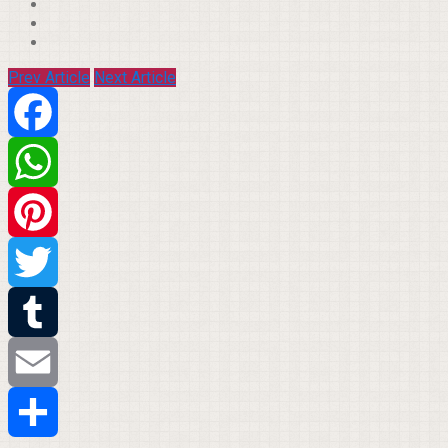
Prev Article
Next Article
Facebook
WhatsApp
Pinterest
Twitter
Tumblr
Email