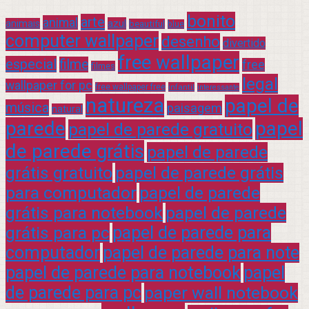
bonito
arte
animal
azul
animais
beautiful
blue
computer wallpaper
desenho
divertido
free wallpaper
especial
filme
free
filmes
legal
wallpaper for pc
free wallpaper free
infantil
interessante
natureza
papel de
música
paisagem
natural
parede
papel
papel de parede gratuito
de parede grátis
papel de parede
grátis gratuito
papel de parede grátis
para computador
papel de parede
grátis para notebook
papel de parede
grátis para pc
papel de parede para
computador
papel de parede para note
papel de parede para notebook
papel
de parede para pc
paper wall notebook