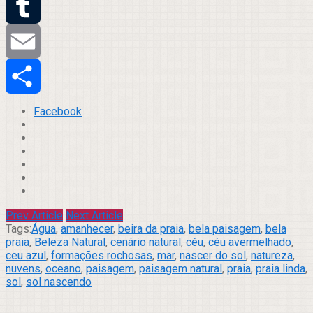
Twitter
Tumblr
Email
Compartilhar
Facebook
Prev Article
Next Article
Tags:
Água
,
amanhecer
,
beira da praia
,
bela paisagem
,
bela
praia
,
Beleza Natural
,
cenário natural
,
céu
,
céu avermelhado
,
ceu azul
,
formações rochosas
,
mar
,
nascer do sol
,
natureza
,
nuvens
,
oceano
,
paisagem
,
paisagem natural
,
praia
,
praia linda
,
sol
,
sol nascendo