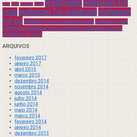
wallpaper
wallpaper for
rock
verde
praia
sucesso
note
wallpaper for notebook
wallpaper
for pc
wallpaper free notebook paper
wallpaper free
notebook wallpaper free computer wallpaper free pc
wallpaper to note
ARQUIVOS
fevereiro 2017
janeiro 2017
abril 2015
março 2015
dezembro 2014
novembro 2014
agosto 2014
julho 2014
junho 2014
maio 2014
março 2014
fevereiro 2014
janeiro 2014
dezembro 2013