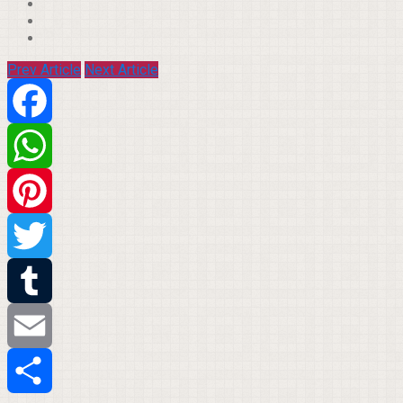
Prev Article
Next Article
Facebook
WhatsApp
Pinterest
Twitter
Tumblr
Email