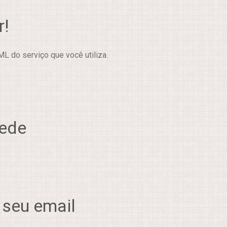
r!
L do serviço que você utiliza.
rede
 seu email