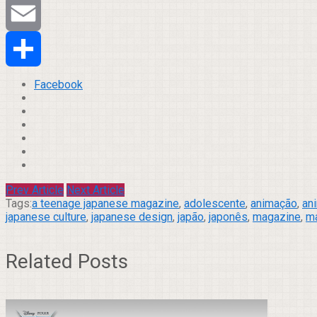
Tumblr
Email
Compartilhar
Facebook
Prev Article
Next Article
Tags:
a teenage japanese magazine
,
adolescente
,
animação
,
an
japanese culture
,
japanese design
,
japão
,
japonês
,
magazine
,
m
Related Posts