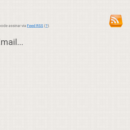
ode assinar via
Feed RSS
(
?
).
ail...