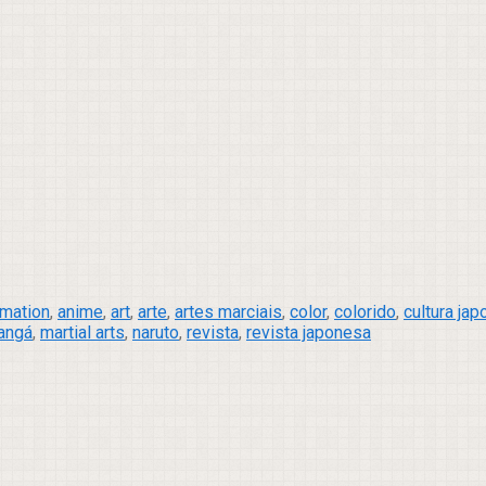
imation
,
anime
,
art
,
arte
,
artes marciais
,
color
,
colorido
,
cultura ja
angá
,
martial arts
,
naruto
,
revista
,
revista japonesa