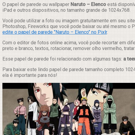
Compartilhar
O papel de parede ou wallpaper
Naruto – Elenco
está disponív
iPad e outros dispositivos, no tamanho grande de 1024x768.
Você pode utilizar a foto ou imagem gratuitamente em seu site,
Photoshop, Fireworks que você pode baixar ou até mesmo o Pix
edite o papel de parede "Naruto – Elenco" no Pixlr
.
Com o editor de fotos online acima, você pode recortar em dif
preto e branco, textos, rotacionar, remover olho vermelho, trat
Esse papel de parede foi relacionado com algumas tags:
a te
Para baixar este lindo papel de parede tamanho completo 1024
ela é importante para nós!