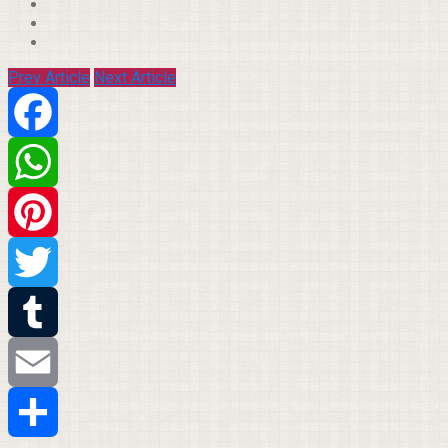
Prev Article
Next Article
Facebook
WhatsApp
Pinterest
Twitter
Tumblr
Email