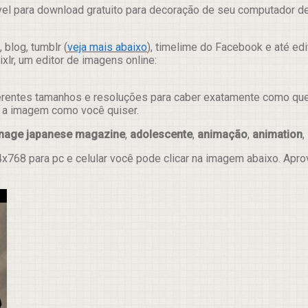
el para download gratuito para decoração de seu computador des
 blog, tumblr (
veja mais abaixo
), timelime do Facebook e até ed
lr, um editor de imagens online:
erentes tamanhos e resoluções para caber exatamente como quer e
ar a imagem como você quiser.
enage japanese magazine
,
adolescente
,
animação
,
animation
,
x768 para pc e celular você pode clicar na imagem abaixo. Apr