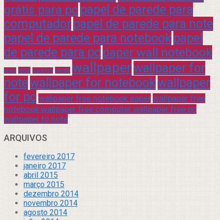
grátis para pc
papel de parede para
computador
papel de parede para note
papel de parede para notebook
papel
de parede para pc
paper wall notebook
wallpaper
wallpaper for
rock
verde
praia
sucesso
note
wallpaper for notebook
wallpaper
for pc
wallpaper free notebook paper
wallpaper free
notebook wallpaper free computer wallpaper free pc
wallpaper to note
ARQUIVOS
fevereiro 2017
janeiro 2017
abril 2015
março 2015
dezembro 2014
novembro 2014
agosto 2014