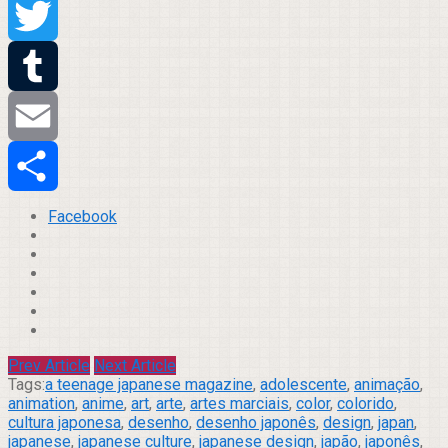
Pinterest
Twitter
Tumblr
Email
Compartilhar
Facebook
Prev Article
Next Article
Tags:
a teenage japanese magazine
,
adolescente
,
animação
,
animation
,
anime
,
art
,
arte
,
artes marciais
,
color
,
colorido
,
cultura japonesa
,
desenho
,
desenho japonês
,
design
,
japan
,
japanese
,
japanese culture
,
japanese design
,
japão
,
japonês
,