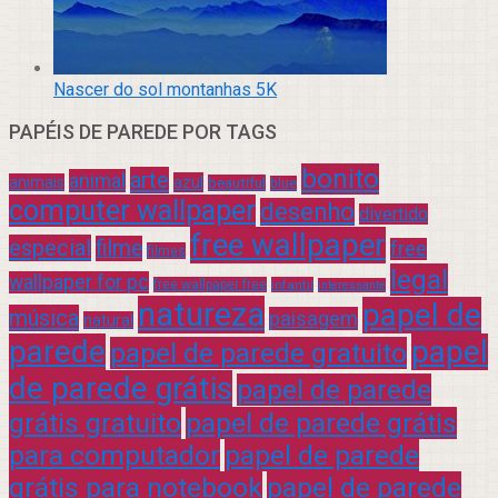
Nascer do sol montanhas 5K
PAPÉIS DE PAREDE POR TAGS
bonito
arte
animal
azul
animais
beautiful
blue
computer wallpaper
desenho
divertido
free wallpaper
especial
filme
free
filmes
legal
wallpaper for pc
free wallpaper free
infantil
interessante
natureza
papel de
música
paisagem
natural
parede
papel
papel de parede gratuito
de parede grátis
papel de parede
grátis gratuito
papel de parede grátis
para computador
papel de parede
grátis para notebook
papel de parede