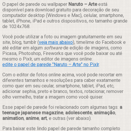
Compartilhar
O papel de parede ou wallpaper
Naruto – Arte
está
disponível para download gratuito para decoração de seu
computador desktop (Windows e Mac), celular, smartphone,
tablet, iPhone, iPad e outros dispositivos, no tamanho grande
de 1024x768.
Você pode utilizar a foto ou imagem gratuitamente em seu
site, blog, tumblr (
veja mais abaixo
), timelime do Facebook e
até editar em algum
software
de edição de imagens, como
Picasa, Photoshop, Fireworks que você pode baixar ou até
mesmo o Pixlr, um editor de imagens online:
edite o papel de parede "Naruto – Arte" no Pixlr
.
Com o editor de fotos online acima, você pode recortar em
diferentes tamanhos e resoluções para caber exatamente
como quer em seu ceular, smartphone, tablet, iPad, etc,
adicionar sephia, preto e branco, textos, rotacionar, remover
olho vermelho, tratar a imagem como você quiser.
Esse papel de parede foi relacionado com algumas tags:
a
teenage japanese magazine
,
adolescente
,
animação
,
animation
,
anime
,
art
, e outras (ver abaixo).
Para baixar este lindo papel de parede tamanho completo