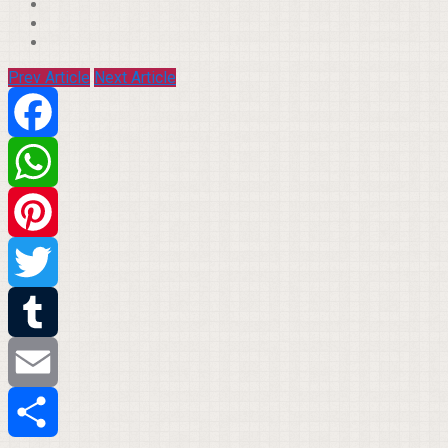
Prev Article
Next Article
Facebook
WhatsApp
Pinterest
Twitter
Tumblr
Email