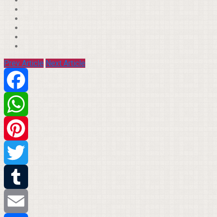
Prev Article
Next Article
Facebook
WhatsApp
Pinterest
Twitter
Tumblr