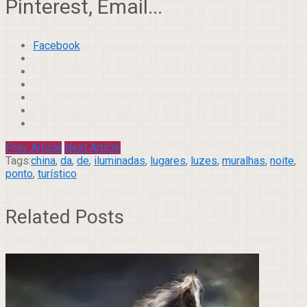
Pinterest, Email...
Facebook
Prev Article
Next Article
Tags:
china
,
da
,
de
,
iluminadas
,
lugares
,
luzes
,
muralhas
,
noite
,
ponto
,
turístico
Related Posts