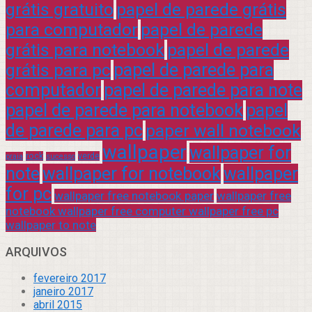
grátis gratuito
papel de parede grátis
para computador
papel de parede
grátis para notebook
papel de parede
grátis para pc
papel de parede para
computador
papel de parede para note
papel de parede para notebook
papel
de parede para pc
paper wall notebook
wallpaper
wallpaper for
rock
verde
praia
sucesso
note
wallpaper for notebook
wallpaper
for pc
wallpaper free notebook paper
wallpaper free
notebook wallpaper free computer wallpaper free pc
wallpaper to note
ARQUIVOS
fevereiro 2017
janeiro 2017
abril 2015