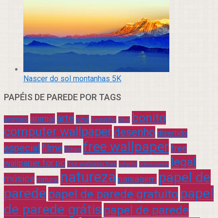
Nascer do sol montanhas 5K
PAPÉIS DE PAREDE POR TAGS
bonito
arte
animal
azul
animais
beautiful
blue
computer wallpaper
desenho
divertido
free wallpaper
especial
filme
free
filmes
legal
wallpaper for pc
free wallpaper free
infantil
interessante
natureza
papel de
música
paisagem
natural
parede
papel
papel de parede gratuito
de parede grátis
papel de parede