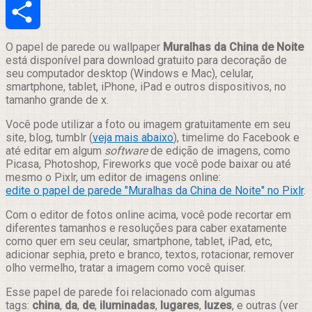
Email
Compartilhar
O papel de parede ou wallpaper
Muralhas da China de Noite
está disponível para download gratuito para decoração de
seu computador desktop (Windows e Mac), celular,
smartphone, tablet, iPhone, iPad e outros dispositivos, no
tamanho grande de x.
Você pode utilizar a foto ou imagem gratuitamente em seu
site, blog, tumblr (
veja mais abaixo
), timelime do Facebook e
até editar em algum
software
de edição de imagens, como
Picasa, Photoshop, Fireworks que você pode baixar ou até
mesmo o Pixlr, um editor de imagens online:
edite o papel de parede "Muralhas da China de Noite" no Pixlr
.
Com o editor de fotos online acima, você pode recortar em
diferentes tamanhos e resoluções para caber exatamente
como quer em seu ceular, smartphone, tablet, iPad, etc,
adicionar sephia, preto e branco, textos, rotacionar, remover
olho vermelho, tratar a imagem como você quiser.
Esse papel de parede foi relacionado com algumas
tags:
china
,
da
,
de
,
iluminadas
,
lugares
,
luzes
, e outras (ver