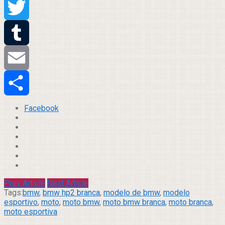
Pinterest
Twitter
Tumblr
Email
Compartilhar
Facebook
Prev Article
Next Article
Tags:
bmw
,
bmw hp2 branca
,
modelo de bmw
,
modelo
esportivo
,
moto
,
moto bmw
,
moto bmw branca
,
moto branca
,
moto esportiva