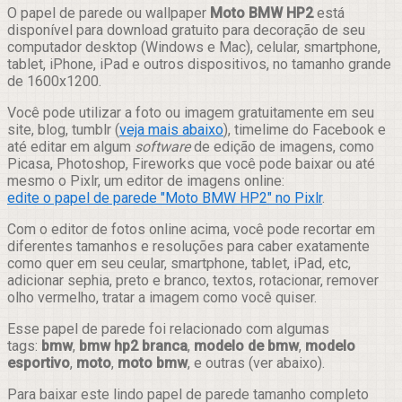
Compartilhar
O papel de parede ou wallpaper
Moto BMW HP2
está
disponível para download gratuito para decoração de seu
computador desktop (Windows e Mac), celular, smartphone,
tablet, iPhone, iPad e outros dispositivos, no tamanho grande
de 1600x1200.
Você pode utilizar a foto ou imagem gratuitamente em seu
site, blog, tumblr (
veja mais abaixo
), timelime do Facebook e
até editar em algum
software
de edição de imagens, como
Picasa, Photoshop, Fireworks que você pode baixar ou até
mesmo o Pixlr, um editor de imagens online:
edite o papel de parede "Moto BMW HP2" no Pixlr
.
Com o editor de fotos online acima, você pode recortar em
diferentes tamanhos e resoluções para caber exatamente
como quer em seu ceular, smartphone, tablet, iPad, etc,
adicionar sephia, preto e branco, textos, rotacionar, remover
olho vermelho, tratar a imagem como você quiser.
Esse papel de parede foi relacionado com algumas
tags:
bmw
,
bmw hp2 branca
,
modelo de bmw
,
modelo
esportivo
,
moto
,
moto bmw
, e outras (ver abaixo).
Para baixar este lindo papel de parede tamanho completo