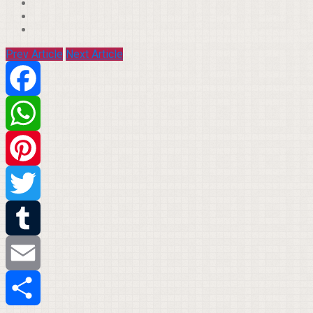
Prev Article
Next Article
Facebook
WhatsApp
Pinterest
Twitter
Tumblr
Email