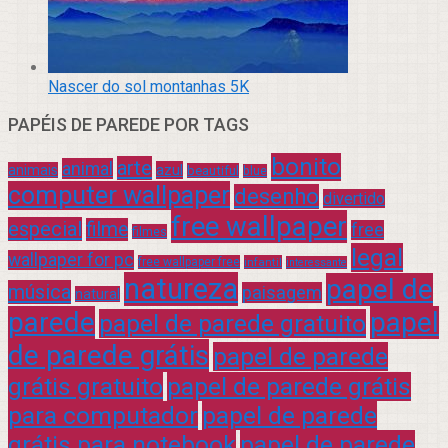
Nascer do sol montanhas 5K
PAPÉIS DE PAREDE POR TAGS
bonito
arte
animal
azul
animais
beautiful
blue
computer wallpaper
desenho
divertido
free wallpaper
especial
filme
free
filmes
legal
wallpaper for pc
free wallpaper free
infantil
interessante
natureza
papel de
música
paisagem
natural
parede
papel
papel de parede gratuito
de parede grátis
papel de parede
grátis gratuito
papel de parede grátis
para computador
papel de parede
grátis para notebook
papel de parede