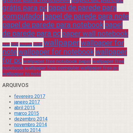
grátis para pc
papel de parede para
computador
papel de parede para note
papel de parede para notebook
papel
de parede para pc
paper wall notebook
wallpaper
wallpaper for
rock
verde
praia
sucesso
note
wallpaper for notebook
wallpaper
for pc
wallpaper free notebook paper
wallpaper free
notebook wallpaper free computer wallpaper free pc
wallpaper to note
ARQUIVOS
fevereiro 2017
janeiro 2017
abril 2015
março 2015
dezembro 2014
novembro 2014
agosto 2014