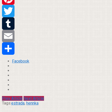
Pinterest
Twitter
Tumblr
Email
Compartilhar
Facebook
Prev Article
Next Article
Tags:
estrada
,
hennka