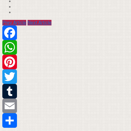
Prev Article
Next Article
Facebook
WhatsApp
Pinterest
Twitter
Tumblr
Email