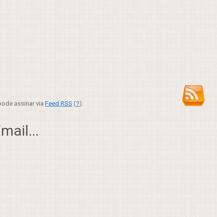
ode assinar via
Feed RSS
(
?
).
ail...