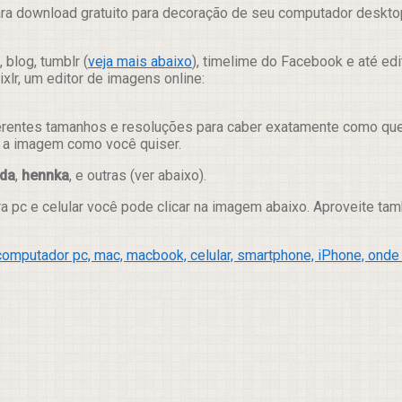
ra download gratuito para decoração de seu computador desktop 
 blog, tumblr (
veja mais abaixo
), timelime do Facebook e até ed
lr, um editor de imagens online:
erentes tamanhos e resoluções para caber exatamente como quer e
ar a imagem como você quiser.
ada
,
hennka
, e outras (ver abaixo).
ra pc e celular você pode clicar na imagem abaixo. Aproveite t