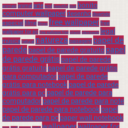
bonito
arte
animal
azul
animais
beautiful
blue
computer wallpaper
desenho
divertido
free wallpaper
especial
filme
free
filmes
legal
wallpaper for pc
free wallpaper free
infantil
interessante
natureza
papel de
música
paisagem
natural
parede
papel
papel de parede gratuito
de parede grátis
papel de parede
grátis gratuito
papel de parede grátis
para computador
papel de parede
grátis para notebook
papel de parede
grátis para pc
papel de parede para
computador
papel de parede para note
papel de parede para notebook
papel
de parede para pc
paper wall notebook
wallpaper
wallpaper for
rock
verde