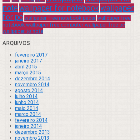
praia
sucesso
note
wallpaper for notebook
wallpaper
for pc
wallpaper free notebook paper
wallpaper free
notebook wallpaper free computer wallpaper free pc
wallpaper to note
ARQUIVOS
fevereiro 2017
janeiro 2017
abril 2015
março 2015
dezembro 2014
novembro 2014
agosto 2014
julho 2014
junho 2014
maio 2014
março 2014
fevereiro 2014
janeiro 2014
dezembro 2013
novembro 2013