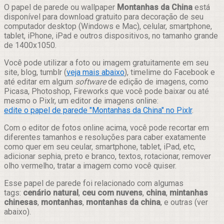
Compartilhar
O papel de parede ou wallpaper
Montanhas da China
está
disponível para download gratuito para decoração de seu
computador desktop (Windows e Mac), celular, smartphone,
tablet, iPhone, iPad e outros dispositivos, no tamanho grande
de 1400x1050.
Você pode utilizar a foto ou imagem gratuitamente em seu
site, blog, tumblr (
veja mais abaixo
), timelime do Facebook e
até editar em algum
software
de edição de imagens, como
Picasa, Photoshop, Fireworks que você pode baixar ou até
mesmo o Pixlr, um editor de imagens online:
edite o papel de parede "Montanhas da China" no Pixlr
.
Com o editor de fotos online acima, você pode recortar em
diferentes tamanhos e resoluções para caber exatamente
como quer em seu ceular, smartphone, tablet, iPad, etc,
adicionar sephia, preto e branco, textos, rotacionar, remover
olho vermelho, tratar a imagem como você quiser.
Esse papel de parede foi relacionado com algumas
tags:
cenário natural
,
ceu com nuvens
,
china
,
mintanhas
chinesas
,
montanhas
,
montanhas da china
, e outras (ver
abaixo).