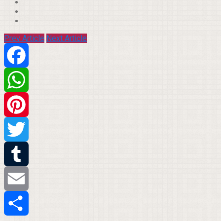
Prev Article
Next Article
Facebook
WhatsApp
Pinterest
Twitter
Tumblr
Email