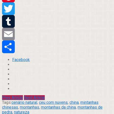
Pinterest
Twitter
Tumblr
Email
Compartilhar
Facebook
Prev Article
Next Article
Tags:
cenário natural
,
ceu com nuvens
,
china
,
mintanhas
chinesas
,
montanhas
,
montanhas da china
,
montanhas de
pedra
,
natureza