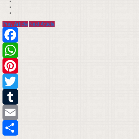
Prev Article
Next Article
Facebook
WhatsApp
Pinterest
Twitter
Tumblr
Email