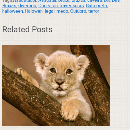
Tags:
Assustador
,
Assustar
,
bruxa
,
Bruxas
,
caveira
,
Dia Das
Bruxas
,
divertido
,
Doces ou Travessuras
,
Gato preto
,
halloween
,
Halowen
,
legal
,
medo
,
Outubro
,
terror
Related Posts