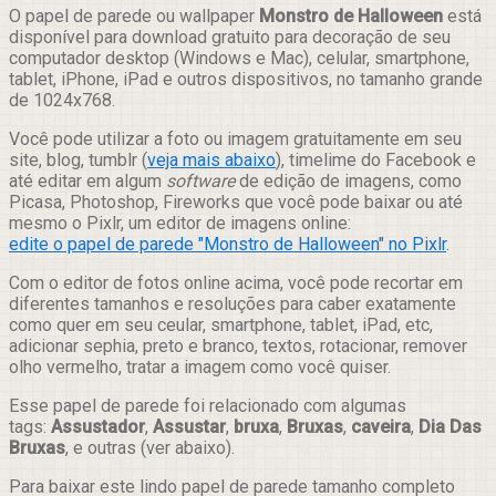
Compartilhar
O papel de parede ou wallpaper
Monstro de Halloween
está
disponível para download gratuito para decoração de seu
computador desktop (Windows e Mac), celular, smartphone,
tablet, iPhone, iPad e outros dispositivos, no tamanho grande
de 1024x768.
Você pode utilizar a foto ou imagem gratuitamente em seu
site, blog, tumblr (
veja mais abaixo
), timelime do Facebook e
até editar em algum
software
de edição de imagens, como
Picasa, Photoshop, Fireworks que você pode baixar ou até
mesmo o Pixlr, um editor de imagens online:
edite o papel de parede "Monstro de Halloween" no Pixlr
.
Com o editor de fotos online acima, você pode recortar em
diferentes tamanhos e resoluções para caber exatamente
como quer em seu ceular, smartphone, tablet, iPad, etc,
adicionar sephia, preto e branco, textos, rotacionar, remover
olho vermelho, tratar a imagem como você quiser.
Esse papel de parede foi relacionado com algumas
tags:
Assustador
,
Assustar
,
bruxa
,
Bruxas
,
caveira
,
Dia Das
Bruxas
, e outras (ver abaixo).
Para baixar este lindo papel de parede tamanho completo