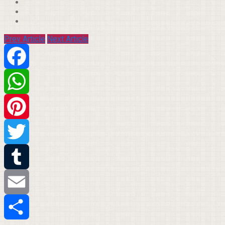
Prev Article
Next Article
Facebook
WhatsApp
Pinterest
Twitter
Tumblr
Email