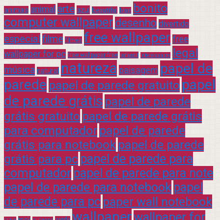
bonito
arte
animal
azul
animais
beautiful
blue
computer wallpaper
desenho
divertido
free wallpaper
especial
filme
free
filmes
legal
wallpaper for pc
free wallpaper free
infantil
interessante
natureza
papel de
música
paisagem
natural
parede
papel
papel de parede gratuito
de parede grátis
papel de parede
grátis gratuito
papel de parede grátis
para computador
papel de parede
grátis para notebook
papel de parede
grátis para pc
papel de parede para
computador
papel de parede para note
papel de parede para notebook
papel
de parede para pc
paper wall notebook
wallpaper
wallpaper for
rock
verde
praia
sucesso