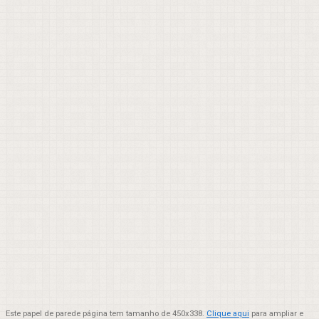
Este papel de parede página tem tamanho de 450x338.
Clique aqui
para ampliar e