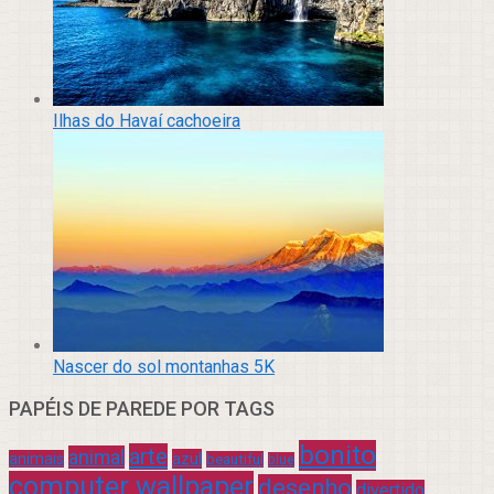
Ilhas do Havaí cachoeira
Nascer do sol montanhas 5K
PAPÉIS DE PAREDE POR TAGS
bonito
arte
animal
azul
animais
beautiful
blue
computer wallpaper
desenho
divertido