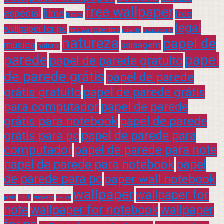
free wallpaper
especial
filme
free
filmes
legal
wallpaper for pc
free wallpaper free
infantil
interessante
natureza
papel de
música
paisagem
natural
parede
papel
papel de parede gratuito
de parede grátis
papel de parede
grátis gratuito
papel de parede grátis
para computador
papel de parede
grátis para notebook
papel de parede
grátis para pc
papel de parede para
computador
papel de parede para note
papel de parede para notebook
papel
de parede para pc
paper wall notebook
wallpaper
wallpaper for
rock
verde
praia
sucesso
note
wallpaper for notebook
wallpaper