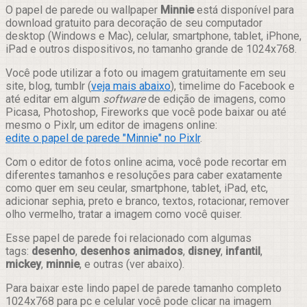
Compartilhar
O papel de parede ou wallpaper
Minnie
está disponível para
download gratuito para decoração de seu computador
desktop (Windows e Mac), celular, smartphone, tablet, iPhone,
iPad e outros dispositivos, no tamanho grande de 1024x768.
Você pode utilizar a foto ou imagem gratuitamente em seu
site, blog, tumblr (
veja mais abaixo
), timelime do Facebook e
até editar em algum
software
de edição de imagens, como
Picasa, Photoshop, Fireworks que você pode baixar ou até
mesmo o Pixlr, um editor de imagens online:
edite o papel de parede "Minnie" no Pixlr
.
Com o editor de fotos online acima, você pode recortar em
diferentes tamanhos e resoluções para caber exatamente
como quer em seu ceular, smartphone, tablet, iPad, etc,
adicionar sephia, preto e branco, textos, rotacionar, remover
olho vermelho, tratar a imagem como você quiser.
Esse papel de parede foi relacionado com algumas
tags:
desenho
,
desenhos animados
,
disney
,
infantil
,
mickey
,
minnie
, e outras (ver abaixo).
Para baixar este lindo papel de parede tamanho completo
1024x768 para pc e celular você pode clicar na imagem