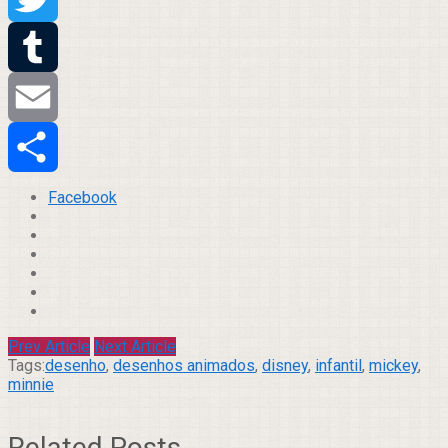
Twitter
Tumblr
Email
Compartilhar
Facebook
Prev Article
Next Article
Tags:
desenho
,
desenhos animados
,
disney
,
infantil
,
mickey
,
minnie
Related Posts