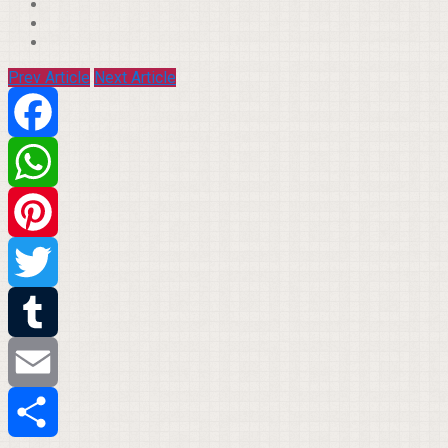
Prev Article
Next Article
Facebook
WhatsApp
Pinterest
Twitter
Tumblr
Email