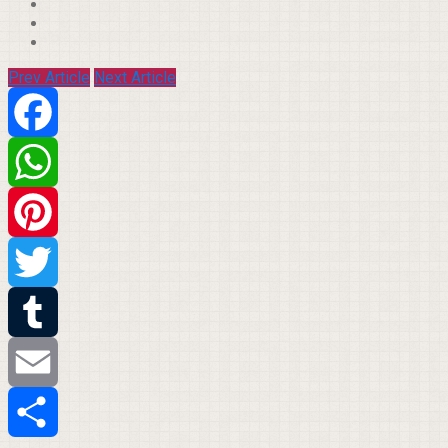
Prev Article
Next Article
Facebook
WhatsApp
Pinterest
Twitter
Tumblr
Email