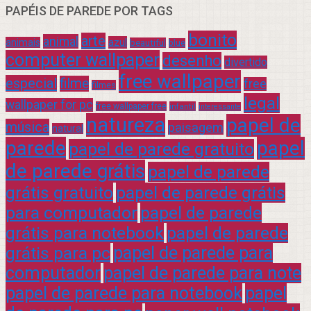
PAPÉIS DE PAREDE POR TAGS
bonito
arte
animal
azul
animais
beautiful
blue
computer wallpaper
desenho
divertido
free wallpaper
especial
filme
free
filmes
legal
wallpaper for pc
free wallpaper free
infantil
interessante
natureza
papel de
música
paisagem
natural
parede
papel
papel de parede gratuito
de parede grátis
papel de parede
grátis gratuito
papel de parede grátis
para computador
papel de parede
grátis para notebook
papel de parede
grátis para pc
papel de parede para
computador
papel de parede para note
papel de parede para notebook
papel