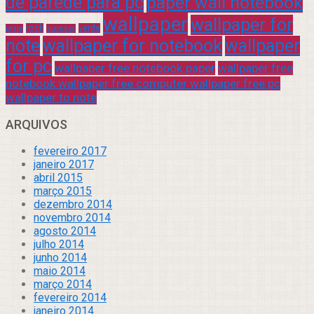
de parede para pc
paper wall notebook
wallpaper
wallpaper for
rock
verde
praia
sucesso
note
wallpaper for notebook
wallpaper
for pc
wallpaper free notebook paper
wallpaper free
notebook wallpaper free computer wallpaper free pc
wallpaper to note
ARQUIVOS
fevereiro 2017
janeiro 2017
abril 2015
março 2015
dezembro 2014
novembro 2014
agosto 2014
julho 2014
junho 2014
maio 2014
março 2014
fevereiro 2014
janeiro 2014