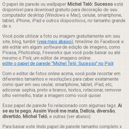
Compartilhar
O papel de parede ou wallpaper
Michel Teló: Sucesso
está
disponível para download gratuito para decoração de seu
computador desktop (Windows e Mac), celular, smartphone,
tablet, iPhone, iPad e outros dispositivos, no tamanho grande
de x.
Você pode utilizar a foto ou imagem gratuitamente em seu
site, blog, tumblr (
veja mais abaixo
), timelime do Facebook e
até editar em algum
software
de edição de imagens, como
Picasa, Photoshop, Fireworks que você pode baixar ou até
mesmo o Pixlr, um editor de imagens online:
edite o papel de parede "Michel Teló: Sucesso" no Pixlr
.
Com o editor de fotos online acima, você pode recortar em
diferentes tamanhos e resoluções para caber exatamente
como quer em seu ceular, smartphone, tablet, iPad, etc,
adicionar sephia, preto e branco, textos, rotacionar, remover
olho vermelho, tratar a imagem como você quiser.
Esse papel de parede foi relacionado com algumas tags:
Ai
se eu te pego
,
Assim Você me mata
,
Delícia
,
diversão
,
divertido
,
Michel Teló
, e outras (ver abaixo).
Para baixar este lindo papel de parede tamanho completo x