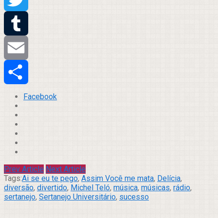
Twitter
Tumblr
Email
Compartilhar
Facebook
Prev Article
Next Article
Tags:
Ai se eu te pego
,
Assim Você me mata
,
Delícia
,
diversão
,
divertido
,
Michel Teló
,
música
,
músicas
,
rádio
,
sertanejo
,
Sertanejo Universitário
,
sucesso