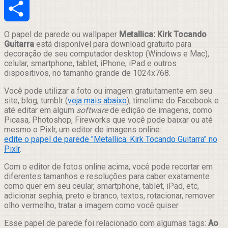
Email
Compartilhar
O papel de parede ou wallpaper
Metallica: Kirk Tocando
Guitarra
está disponível para download gratuito para
decoração de seu computador desktop (Windows e Mac),
celular, smartphone, tablet, iPhone, iPad e outros
dispositivos, no tamanho grande de 1024x768.
Você pode utilizar a foto ou imagem gratuitamente em seu
site, blog, tumblr (
veja mais abaixo
), timelime do Facebook e
até editar em algum
software
de edição de imagens, como
Picasa, Photoshop, Fireworks que você pode baixar ou até
mesmo o Pixlr, um editor de imagens online:
edite o papel de parede "Metallica: Kirk Tocando Guitarra" no
Pixlr
.
Com o editor de fotos online acima, você pode recortar em
diferentes tamanhos e resoluções para caber exatamente
como quer em seu ceular, smartphone, tablet, iPad, etc,
adicionar sephia, preto e branco, textos, rotacionar, remover
olho vermelho, tratar a imagem como você quiser.
Esse papel de parede foi relacionado com algumas tags:
Ao