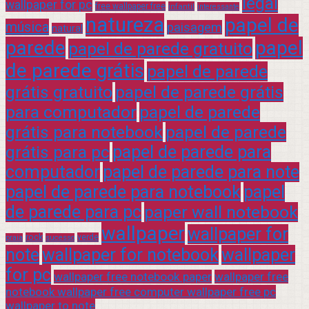
legal
wallpaper for pc
free wallpaper free
infantil
interessante
natureza
papel de
música
paisagem
natural
parede
papel
papel de parede gratuito
de parede grátis
papel de parede
grátis gratuito
papel de parede grátis
para computador
papel de parede
grátis para notebook
papel de parede
grátis para pc
papel de parede para
computador
papel de parede para note
papel de parede para notebook
papel
de parede para pc
paper wall notebook
wallpaper
wallpaper for
rock
verde
praia
sucesso
note
wallpaper for notebook
wallpaper
for pc
wallpaper free notebook paper
wallpaper free
notebook wallpaper free computer wallpaper free pc
wallpaper to note