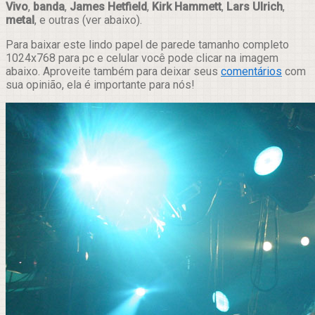
Vivo
,
banda
,
James Hetfield
,
Kirk Hammett
,
Lars Ulrich
,
metal
, e outras (ver abaixo).
Para baixar este lindo papel de parede tamanho completo
1024x768 para pc e celular você pode clicar na imagem
abaixo. Aproveite também para deixar seus
comentários
com
sua opinião, ela é importante para nós!