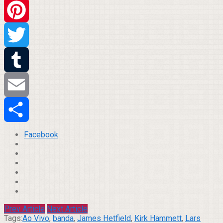
WhatsApp
Pinterest
Twitter
Tumblr
Email
Compartilhar
Facebook
Prev Article
Next Article
Tags:
Ao Vivo
,
banda
,
James Hetfield
,
Kirk Hammett
,
Lars