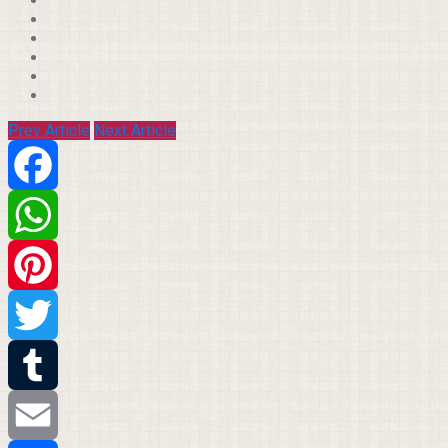
Prev Article
Next Article
Facebook
WhatsApp
Pinterest
Twitter
Tumblr