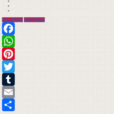
Prev Article
Next Article
Facebook
WhatsApp
Pinterest
Twitter
Tumblr
Email