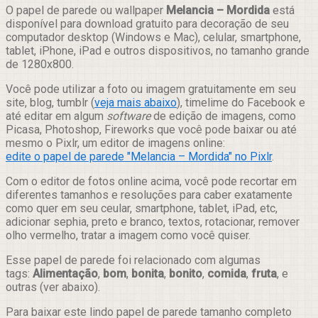
Compartilhar
O papel de parede ou wallpaper
Melancia – Mordida
está
disponível para download gratuito para decoração de seu
computador desktop (Windows e Mac), celular, smartphone,
tablet, iPhone, iPad e outros dispositivos, no tamanho grande
de 1280x800.
Você pode utilizar a foto ou imagem gratuitamente em seu
site, blog, tumblr (
veja mais abaixo
), timelime do Facebook e
até editar em algum
software
de edição de imagens, como
Picasa, Photoshop, Fireworks que você pode baixar ou até
mesmo o Pixlr, um editor de imagens online:
edite o papel de parede "Melancia – Mordida" no Pixlr
.
Com o editor de fotos online acima, você pode recortar em
diferentes tamanhos e resoluções para caber exatamente
como quer em seu ceular, smartphone, tablet, iPad, etc,
adicionar sephia, preto e branco, textos, rotacionar, remover
olho vermelho, tratar a imagem como você quiser.
Esse papel de parede foi relacionado com algumas
tags:
Alimentação
,
bom
,
bonita
,
bonito
,
comida
,
fruta
, e
outras (ver abaixo).
Para baixar este lindo papel de parede tamanho completo