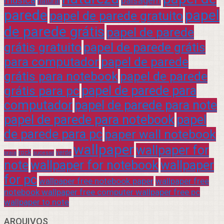
paisagem
natural
parede
papel
papel de parede gratuito
de parede grátis
papel de parede
grátis gratuito
papel de parede grátis
para computador
papel de parede
grátis para notebook
papel de parede
grátis para pc
papel de parede para
computador
papel de parede para note
papel de parede para notebook
papel
de parede para pc
paper wall notebook
wallpaper
wallpaper for
rock
verde
praia
sucesso
note
wallpaper for notebook
wallpaper
for pc
wallpaper free notebook paper
wallpaper free
notebook wallpaper free computer wallpaper free pc
wallpaper to note
ARQUIVOS