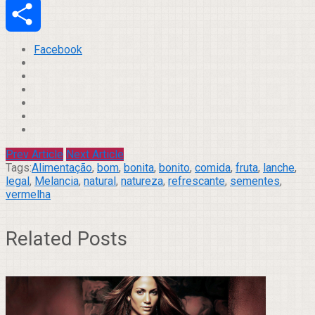
Email
Compartilhar
Facebook
Prev Article
Next Article
Tags:
Alimentação
,
bom
,
bonita
,
bonito
,
comida
,
fruta
,
lanche
,
legal
,
Melancia
,
natural
,
natureza
,
refrescante
,
sementes
,
vermelha
Related Posts