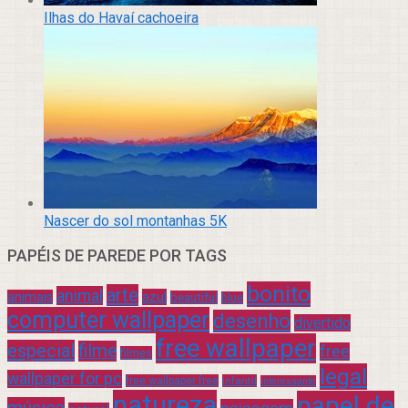
Ilhas do Havaí cachoeira
Nascer do sol montanhas 5K
PAPÉIS DE PAREDE POR TAGS
bonito
arte
animal
azul
animais
beautiful
blue
computer wallpaper
desenho
divertido
free wallpaper
especial
filme
free
filmes
legal
wallpaper for pc
free wallpaper free
infantil
interessante
natureza
papel de
música