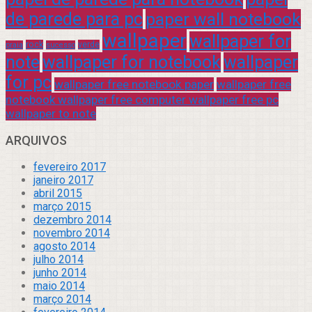
de parede para pc
paper wall notebook
wallpaper
wallpaper for
rock
verde
praia
sucesso
note
wallpaper for notebook
wallpaper
for pc
wallpaper free notebook paper
wallpaper free
notebook wallpaper free computer wallpaper free pc
wallpaper to note
ARQUIVOS
fevereiro 2017
janeiro 2017
abril 2015
março 2015
dezembro 2014
novembro 2014
agosto 2014
julho 2014
junho 2014
maio 2014
março 2014