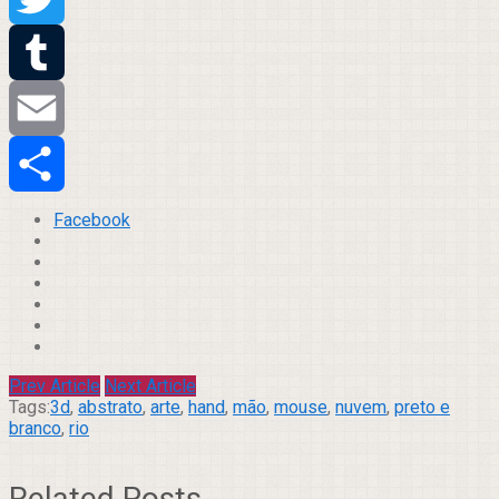
Twitter
Tumblr
Email
Compartilhar
Facebook
Prev Article
Next Article
Tags:
3d
,
abstrato
,
arte
,
hand
,
mão
,
mouse
,
nuvem
,
preto e
branco
,
rio
Related Posts