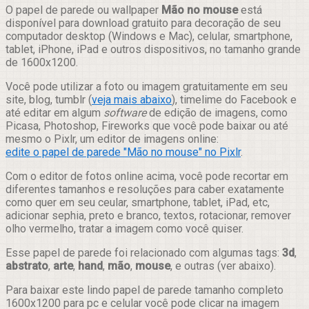
Compartilhar
O papel de parede ou wallpaper
Mão no mouse
está
disponível para download gratuito para decoração de seu
computador desktop (Windows e Mac), celular, smartphone,
tablet, iPhone, iPad e outros dispositivos, no tamanho grande
de 1600x1200.
Você pode utilizar a foto ou imagem gratuitamente em seu
site, blog, tumblr (
veja mais abaixo
), timelime do Facebook e
até editar em algum
software
de edição de imagens, como
Picasa, Photoshop, Fireworks que você pode baixar ou até
mesmo o Pixlr, um editor de imagens online:
edite o papel de parede "Mão no mouse" no Pixlr
.
Com o editor de fotos online acima, você pode recortar em
diferentes tamanhos e resoluções para caber exatamente
como quer em seu ceular, smartphone, tablet, iPad, etc,
adicionar sephia, preto e branco, textos, rotacionar, remover
olho vermelho, tratar a imagem como você quiser.
Esse papel de parede foi relacionado com algumas tags:
3d
,
abstrato
,
arte
,
hand
,
mão
,
mouse
, e outras (ver abaixo).
Para baixar este lindo papel de parede tamanho completo
1600x1200 para pc e celular você pode clicar na imagem