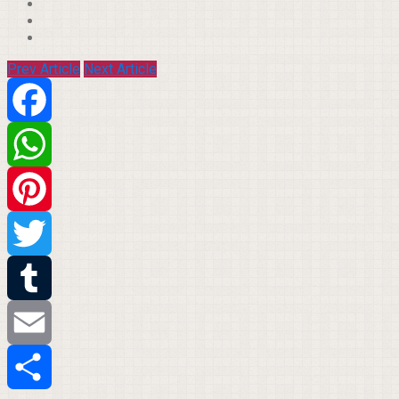
Prev Article
Next Article
Facebook
WhatsApp
Pinterest
Twitter
Tumblr
Email