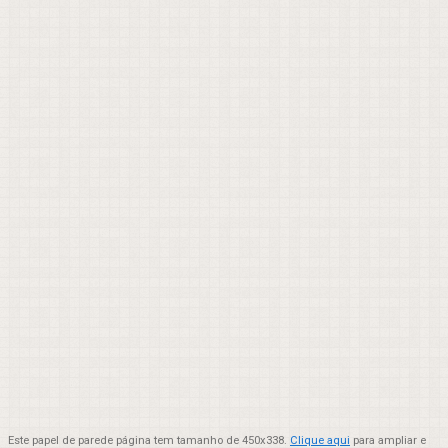
Este papel de parede página tem tamanho de 450x338.
Clique aqui
para ampliar e