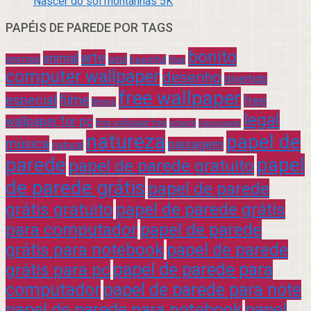
Nascer do sol montanhas 5K
PAPÉIS DE PAREDE POR TAGS
bonito
arte
animal
azul
animais
beautiful
blue
computer wallpaper
desenho
divertido
free wallpaper
especial
filme
free
filmes
legal
wallpaper for pc
free wallpaper free
infantil
interessante
natureza
papel de
música
paisagem
natural
parede
papel
papel de parede gratuito
de parede grátis
papel de parede
grátis gratuito
papel de parede grátis
para computador
papel de parede
grátis para notebook
papel de parede
grátis para pc
papel de parede para
computador
papel de parede para note
papel de parede para notebook
papel