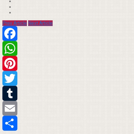
Prev Article
Next Article
Facebook
WhatsApp
Pinterest
Twitter
Tumblr
Email