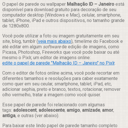
Compartilhar
O papel de parede ou wallpaper
Malhação ID – Janeiro
está
disponível para download gratuito para decoração de seu
computador desktop (Windows e Mac), celular, smartphone,
tablet, iPhone, iPad e outros dispositivos, no tamanho grande
de 1280x800.
Você pode utilizar a foto ou imagem gratuitamente em seu
site, blog, tumblr (
veja mais abaixo
), timelime do Facebook e
até editar em algum
software
de edição de imagens, como
Picasa, Photoshop, Fireworks que você pode baixar ou até
mesmo o Pixlr, um editor de imagens online:
edite o papel de parede "Malhação ID – Janeiro" no Pixlr
.
Com o editor de fotos online acima, você pode recortar em
diferentes tamanhos e resoluções para caber exatamente
como quer em seu ceular, smartphone, tablet, iPad, etc,
adicionar sephia, preto e branco, textos, rotacionar, remover
olho vermelho, tratar a imagem como você quiser.
Esse papel de parede foi relacionado com algumas
tags:
adolescent
,
adolescente
,
amigo
,
amizade
,
amor
,
antiga
, e outras (ver abaixo).
Para baixar este lindo papel de parede tamanho completo