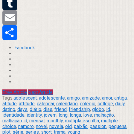
Twitter
Tumblr
Email
Compartilhar
Facebook
Prev Article
Next Article
Tags:
adolescent
,
adolescente
,
amigo
,
amizade
,
amor
,
antiga
,
atitude
,
attitude
,
calendar
,
calendário
,
colégio
,
college
,
daily
,
dating
,
days
,
diário
,
dias
,
friend
,
friendship
,
globo
,
id
,
identidade
,
identity
,
jovem
,
long
,
longa
,
love
,
malhação
,
malhação id
,
mensal
,
monthly
,
múltipla escolha
,
multiple
choice
,
namoro
,
novel
,
novela
,
old
,
paixão
,
passion
,
pequena
,
plot
,
série
,
series
,
short
,
trama
,
young