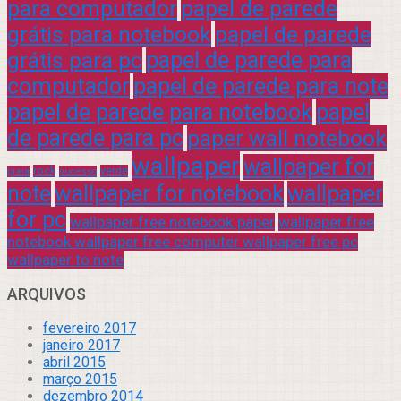
para computador
papel de parede
grátis para notebook
papel de parede
grátis para pc
papel de parede para
computador
papel de parede para note
papel de parede para notebook
papel
de parede para pc
paper wall notebook
wallpaper
wallpaper for
rock
verde
praia
sucesso
note
wallpaper for notebook
wallpaper
for pc
wallpaper free notebook paper
wallpaper free
notebook wallpaper free computer wallpaper free pc
wallpaper to note
ARQUIVOS
fevereiro 2017
janeiro 2017
abril 2015
março 2015
dezembro 2014