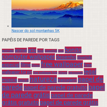
Nascer do sol montanhas 5K
PAPÉIS DE PAREDE POR TAGS
bonito
arte
animal
azul
animais
beautiful
blue
computer wallpaper
desenho
divertido
free wallpaper
especial
filme
free
filmes
legal
wallpaper for pc
free wallpaper free
infantil
interessante
natureza
papel de
música
paisagem
natural
parede
papel
papel de parede gratuito
de parede grátis
papel de parede
grátis gratuito
papel de parede grátis