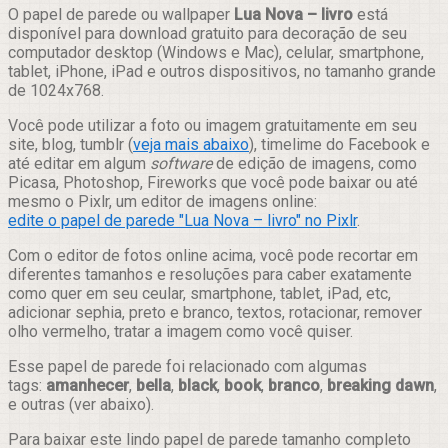
Compartilhar
O papel de parede ou wallpaper
Lua Nova – livro
está
disponível para download gratuito para decoração de seu
computador desktop (Windows e Mac), celular, smartphone,
tablet, iPhone, iPad e outros dispositivos, no tamanho grande
de 1024x768.
Você pode utilizar a foto ou imagem gratuitamente em seu
site, blog, tumblr (
veja mais abaixo
), timelime do Facebook e
até editar em algum
software
de edição de imagens, como
Picasa, Photoshop, Fireworks que você pode baixar ou até
mesmo o Pixlr, um editor de imagens online:
edite o papel de parede "Lua Nova – livro" no Pixlr
.
Com o editor de fotos online acima, você pode recortar em
diferentes tamanhos e resoluções para caber exatamente
como quer em seu ceular, smartphone, tablet, iPad, etc,
adicionar sephia, preto e branco, textos, rotacionar, remover
olho vermelho, tratar a imagem como você quiser.
Esse papel de parede foi relacionado com algumas
tags:
amanhecer
,
bella
,
black
,
book
,
branco
,
breaking dawn
,
e outras (ver abaixo).
Para baixar este lindo papel de parede tamanho completo