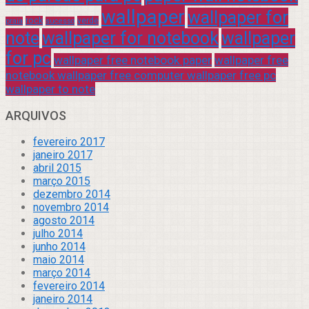
wallpaper
wallpaper for
rock
verde
praia
sucesso
note
wallpaper for notebook
wallpaper
for pc
wallpaper free notebook paper
wallpaper free
notebook wallpaper free computer wallpaper free pc
wallpaper to note
ARQUIVOS
fevereiro 2017
janeiro 2017
abril 2015
março 2015
dezembro 2014
novembro 2014
agosto 2014
julho 2014
junho 2014
maio 2014
março 2014
fevereiro 2014
janeiro 2014