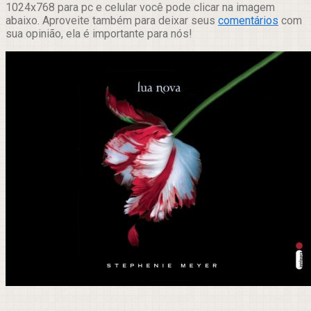
1024x768 para pc e celular você pode clicar na imagem
abaixo. Aproveite também para deixar seus
comentários
com
sua opinião, ela é importante para nós!