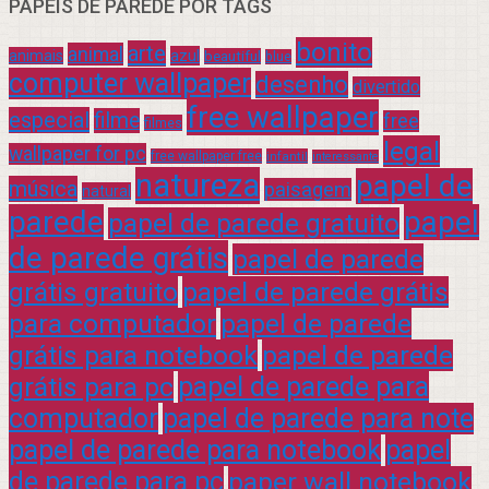
PAPÉIS DE PAREDE POR TAGS
bonito
arte
animal
azul
animais
beautiful
blue
computer wallpaper
desenho
divertido
free wallpaper
especial
filme
free
filmes
legal
wallpaper for pc
free wallpaper free
infantil
interessante
natureza
papel de
música
paisagem
natural
parede
papel
papel de parede gratuito
de parede grátis
papel de parede
grátis gratuito
papel de parede grátis
para computador
papel de parede
grátis para notebook
papel de parede
grátis para pc
papel de parede para
computador
papel de parede para note
papel de parede para notebook
papel
de parede para pc
paper wall notebook