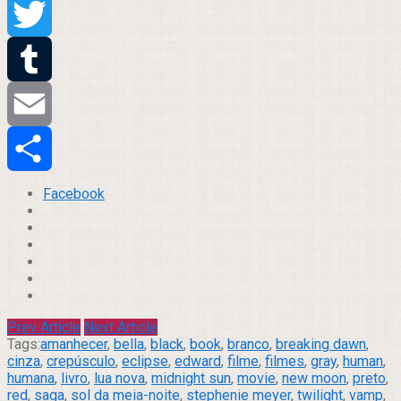
Pinterest
Twitter
Tumblr
Email
Compartilhar
Facebook
Prev Article
Next Article
Tags:
amanhecer
,
bella
,
black
,
book
,
branco
,
breaking dawn
,
cinza
,
crepúsculo
,
eclipse
,
edward
,
filme
,
filmes
,
gray
,
human
,
humana
,
livro
,
lua nova
,
midnight sun
,
movie
,
new moon
,
preto
,
red
,
saga
,
sol da meia-noite
,
stephenie meyer
,
twilight
,
vamp
,