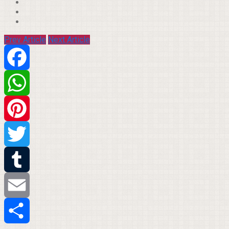
Prev Article
Next Article
Facebook
WhatsApp
Pinterest
Twitter
Tumblr
Email