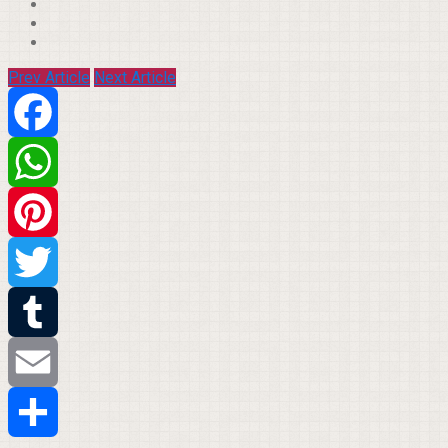
Prev Article
Next Article
Facebook
WhatsApp
Pinterest
Twitter
Tumblr
Email