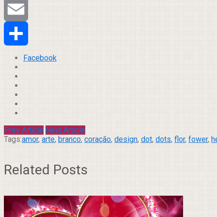
Tumblr
Email
Compartilhar
Facebook
Prev Article
Next Article
Tags:
amor
,
arte
,
branco
,
coração
,
design
,
dot
,
dots
,
flor
,
fower
,
h
Related Posts