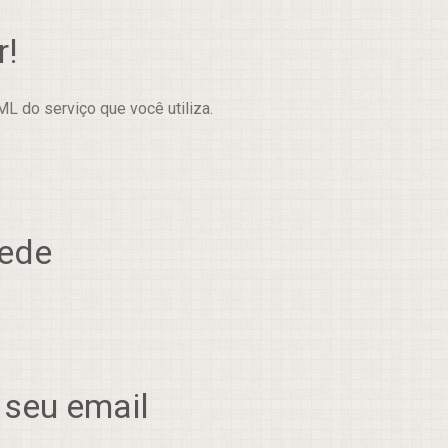
r!
L do serviço que você utiliza.
rede
 seu email