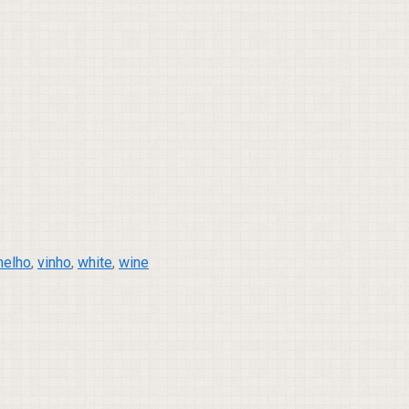
melho
,
vinho
,
white
,
wine