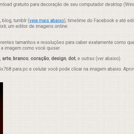
nload gratuito para decoração de seu computador desktop (Windo
 blog, tumblr (
veja mais abaixo
), timelime do Facebook e até ed
lr, um editor de imagens online:
erentes tamanhos e resoluções para caber exatamente como quer e
ar a imagem como você quiser.
,
arte
,
branco
,
coração
,
design
,
dot
, e outras (ver abaixo).
x768 para pc e celular você pode clicar na imagem abaixo. Apr