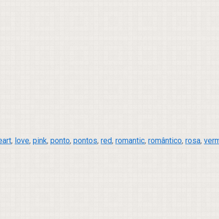
eart
,
love
,
pink
,
ponto
,
pontos
,
red
,
romantic
,
romântico
,
rosa
,
ver