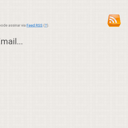
ode assinar via
Feed RSS
(
?
).
ail...