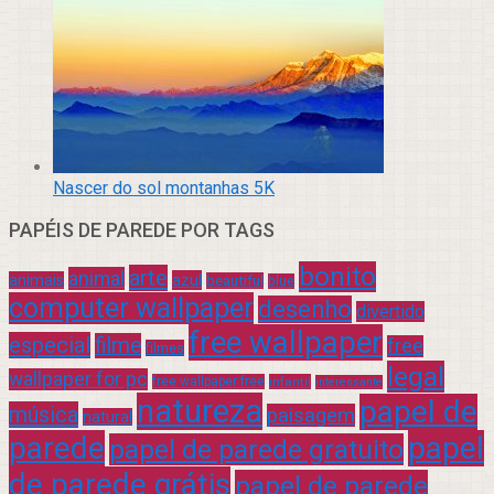
Nascer do sol montanhas 5K
PAPÉIS DE PAREDE POR TAGS
bonito
arte
animal
azul
animais
beautiful
blue
computer wallpaper
desenho
divertido
free wallpaper
especial
filme
free
filmes
legal
wallpaper for pc
free wallpaper free
infantil
interessante
natureza
papel de
música
paisagem
natural
parede
papel
papel de parede gratuito
de parede grátis
papel de parede