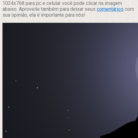
1024x768 para pc e celular você pode clicar na imagem
abaixo. Aproveite também para deixar seus
comentários
com
sua opinião, ela é importante para nós!