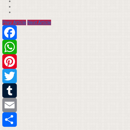
Prev Article
Next Article
Facebook
WhatsApp
Pinterest
Twitter
Tumblr
Email