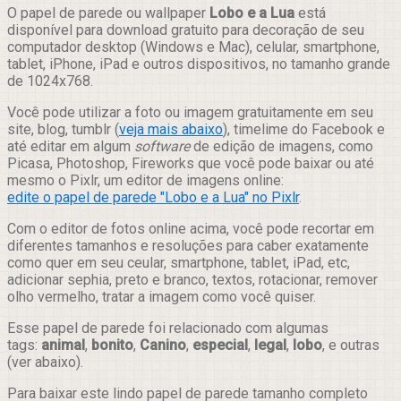
Compartilhar
O papel de parede ou wallpaper
Lobo e a Lua
está
disponível para download gratuito para decoração de seu
computador desktop (Windows e Mac), celular, smartphone,
tablet, iPhone, iPad e outros dispositivos, no tamanho grande
de 1024x768.
Você pode utilizar a foto ou imagem gratuitamente em seu
site, blog, tumblr (
veja mais abaixo
), timelime do Facebook e
até editar em algum
software
de edição de imagens, como
Picasa, Photoshop, Fireworks que você pode baixar ou até
mesmo o Pixlr, um editor de imagens online:
edite o papel de parede "Lobo e a Lua" no Pixlr
.
Com o editor de fotos online acima, você pode recortar em
diferentes tamanhos e resoluções para caber exatamente
como quer em seu ceular, smartphone, tablet, iPad, etc,
adicionar sephia, preto e branco, textos, rotacionar, remover
olho vermelho, tratar a imagem como você quiser.
Esse papel de parede foi relacionado com algumas
tags:
animal
,
bonito
,
Canino
,
especial
,
legal
,
lobo
, e outras
(ver abaixo).
Para baixar este lindo papel de parede tamanho completo