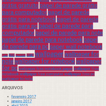
grátis gratuito
papel de parede grátis
para computador
papel de parede
grátis para notebook
papel de parede
grátis para pc
papel de parede para
computador
papel de parede para note
papel de parede para notebook
papel
de parede para pc
paper wall notebook
wallpaper
wallpaper for
rock
verde
praia
sucesso
note
wallpaper for notebook
wallpaper
for pc
wallpaper free notebook paper
wallpaper free
notebook wallpaper free computer wallpaper free pc
wallpaper to note
ARQUIVOS
fevereiro 2017
janeiro 2017
abril 2015