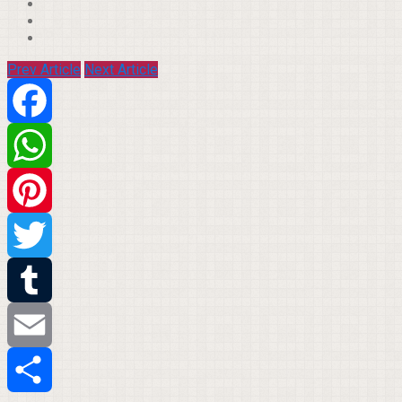
Prev Article
Next Article
Facebook
WhatsApp
Pinterest
Twitter
Tumblr
Email