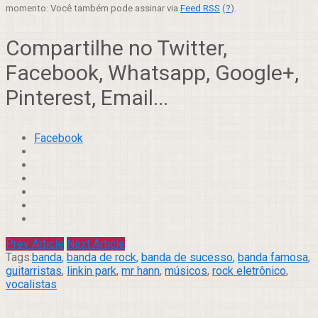
momento. Você também pode assinar via
Feed RSS
(
?
).
Compartilhe no Twitter,
Facebook, Whatsapp, Google+,
Pinterest, Email...
Facebook
Prev Article
Next Article
Tags:
banda
,
banda de rock
,
banda de sucesso
,
banda famosa
,
guitarristas
,
linkin park
,
mr hann
,
músicos
,
rock eletrônico
,
vocalistas