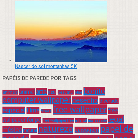
Nascer do sol montanhas 5K
PAPÉIS DE PAREDE POR TAGS
bonito
arte
animal
azul
animais
beautiful
blue
computer wallpaper
desenho
divertido
free wallpaper
especial
filme
free
filmes
legal
wallpaper for pc
free wallpaper free
infantil
interessante
natureza
papel de
música
paisagem
natural