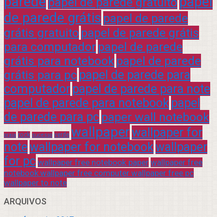
parede
papel
papel de parede gratuito
de parede grátis
papel de parede
grátis gratuito
papel de parede grátis
para computador
papel de parede
grátis para notebook
papel de parede
grátis para pc
papel de parede para
computador
papel de parede para note
papel de parede para notebook
papel
de parede para pc
paper wall notebook
wallpaper
wallpaper for
rock
verde
praia
sucesso
note
wallpaper for notebook
wallpaper
for pc
wallpaper free notebook paper
wallpaper free
notebook wallpaper free computer wallpaper free pc
wallpaper to note
ARQUIVOS