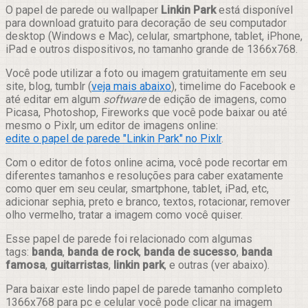
Compartilhar
O papel de parede ou wallpaper
Linkin Park
está disponível
para download gratuito para decoração de seu computador
desktop (Windows e Mac), celular, smartphone, tablet, iPhone,
iPad e outros dispositivos, no tamanho grande de 1366x768.
Você pode utilizar a foto ou imagem gratuitamente em seu
site, blog, tumblr (
veja mais abaixo
), timelime do Facebook e
até editar em algum
software
de edição de imagens, como
Picasa, Photoshop, Fireworks que você pode baixar ou até
mesmo o Pixlr, um editor de imagens online:
edite o papel de parede "Linkin Park" no Pixlr
.
Com o editor de fotos online acima, você pode recortar em
diferentes tamanhos e resoluções para caber exatamente
como quer em seu ceular, smartphone, tablet, iPad, etc,
adicionar sephia, preto e branco, textos, rotacionar, remover
olho vermelho, tratar a imagem como você quiser.
Esse papel de parede foi relacionado com algumas
tags:
banda
,
banda de rock
,
banda de sucesso
,
banda
famosa
,
guitarristas
,
linkin park
, e outras (ver abaixo).
Para baixar este lindo papel de parede tamanho completo
1366x768 para pc e celular você pode clicar na imagem