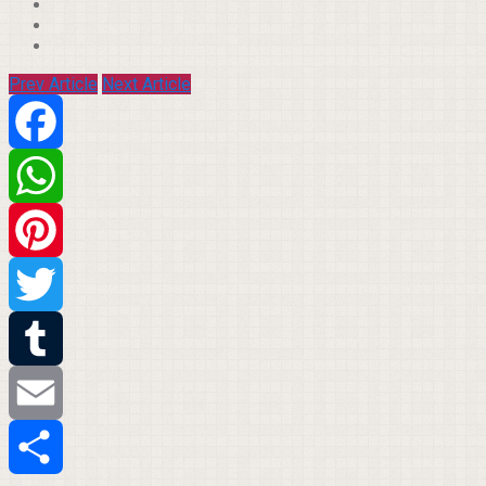
Prev Article
Next Article
Facebook
WhatsApp
Pinterest
Twitter
Tumblr
Email