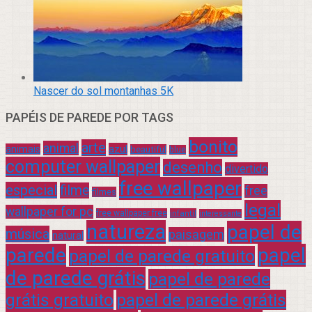
Nascer do sol montanhas 5K
PAPÉIS DE PAREDE POR TAGS
bonito
arte
animal
azul
animais
beautiful
blue
computer wallpaper
desenho
divertido
free wallpaper
especial
filme
free
filmes
legal
wallpaper for pc
free wallpaper free
infantil
interessante
natureza
papel de
música
paisagem
natural
parede
papel
papel de parede gratuito
de parede grátis
papel de parede
grátis gratuito
papel de parede grátis