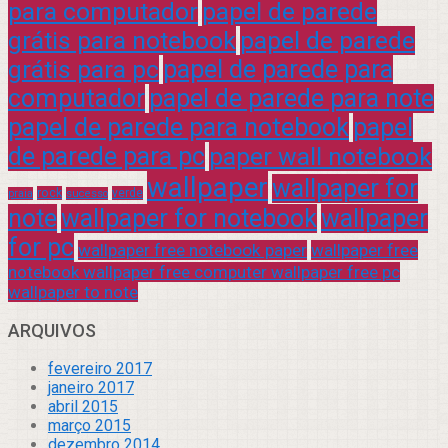
para computador
papel de parede
grátis para notebook
papel de parede
grátis para pc
papel de parede para
computador
papel de parede para note
papel de parede para notebook
papel
de parede para pc
paper wall notebook
wallpaper
wallpaper for
rock
verde
praia
sucesso
note
wallpaper for notebook
wallpaper
for pc
wallpaper free notebook paper
wallpaper free
notebook wallpaper free computer wallpaper free pc
wallpaper to note
ARQUIVOS
fevereiro 2017
janeiro 2017
abril 2015
março 2015
dezembro 2014