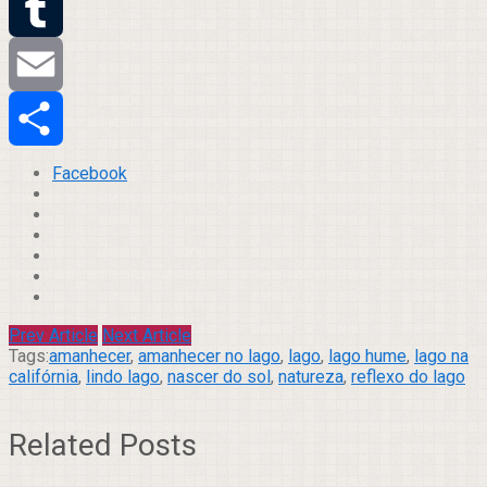
Twitter
Tumblr
Email
Compartilhar
Facebook
Prev Article
Next Article
Tags:
amanhecer
,
amanhecer no lago
,
lago
,
lago hume
,
lago na
califórnia
,
lindo lago
,
nascer do sol
,
natureza
,
reflexo do lago
Related Posts