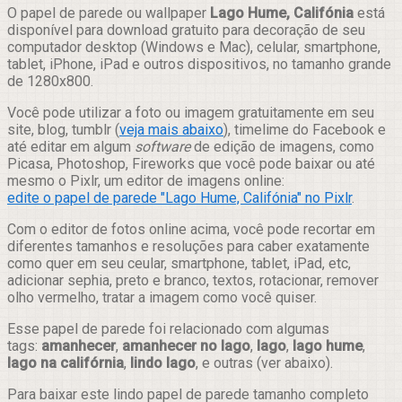
Compartilhar
O papel de parede ou wallpaper
Lago Hume, Califónia
está
disponível para download gratuito para decoração de seu
computador desktop (Windows e Mac), celular, smartphone,
tablet, iPhone, iPad e outros dispositivos, no tamanho grande
de 1280x800.
Você pode utilizar a foto ou imagem gratuitamente em seu
site, blog, tumblr (
veja mais abaixo
), timelime do Facebook e
até editar em algum
software
de edição de imagens, como
Picasa, Photoshop, Fireworks que você pode baixar ou até
mesmo o Pixlr, um editor de imagens online:
edite o papel de parede "Lago Hume, Califónia" no Pixlr
.
Com o editor de fotos online acima, você pode recortar em
diferentes tamanhos e resoluções para caber exatamente
como quer em seu ceular, smartphone, tablet, iPad, etc,
adicionar sephia, preto e branco, textos, rotacionar, remover
olho vermelho, tratar a imagem como você quiser.
Esse papel de parede foi relacionado com algumas
tags:
amanhecer
,
amanhecer no lago
,
lago
,
lago hume
,
lago na califórnia
,
lindo lago
, e outras (ver abaixo).
Para baixar este lindo papel de parede tamanho completo