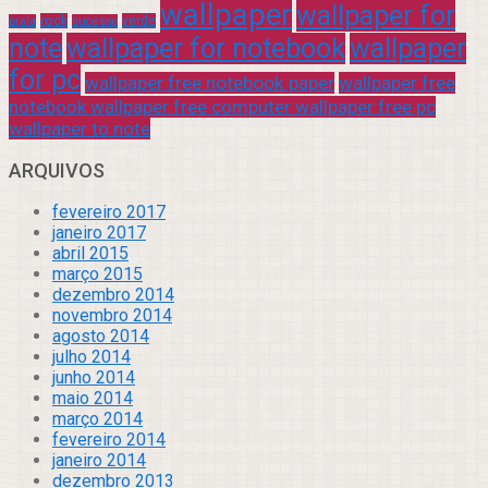
wallpaper
wallpaper for
rock
verde
praia
sucesso
note
wallpaper for notebook
wallpaper
for pc
wallpaper free notebook paper
wallpaper free
notebook wallpaper free computer wallpaper free pc
wallpaper to note
ARQUIVOS
fevereiro 2017
janeiro 2017
abril 2015
março 2015
dezembro 2014
novembro 2014
agosto 2014
julho 2014
junho 2014
maio 2014
março 2014
fevereiro 2014
janeiro 2014
dezembro 2013