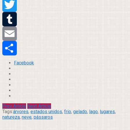
Pinterest
Twitter
Tumblr
Email
Compartilhar
Facebook
Prev Article
Next Article
Tags:
árvores
,
estados unidos
,
frio
,
gelado
,
lago
,
lugares
,
natureza
,
neve
,
pássaros