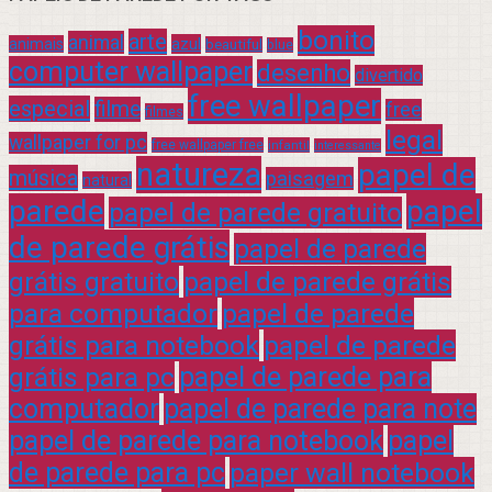
bonito
arte
animal
azul
animais
beautiful
blue
computer wallpaper
desenho
divertido
free wallpaper
especial
filme
free
filmes
legal
wallpaper for pc
free wallpaper free
infantil
interessante
natureza
papel de
música
paisagem
natural
parede
papel
papel de parede gratuito
de parede grátis
papel de parede
grátis gratuito
papel de parede grátis
para computador
papel de parede
grátis para notebook
papel de parede
grátis para pc
papel de parede para
computador
papel de parede para note
papel de parede para notebook
papel
de parede para pc
paper wall notebook