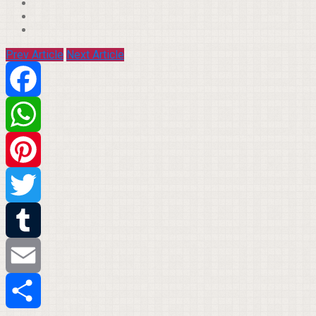
Prev Article
Next Article
Facebook
WhatsApp
Pinterest
Twitter
Tumblr
Email