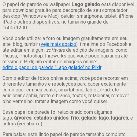
Compartilhar
O papel de parede ou wallpaper
Lago gelado
está disponível
para download gratuito para decoração de seu computador
desktop (Windows e Mac), celular, smartphone, tablet, iPhone,
iPad e outros dispositivos, no tamanho grande de
1600x1200.
Você pode utilizar a foto ou imagem gratuitamente em seu
site, blog, tumblr (
veja mais abaixo
), timelime do Facebook e
até editar em algum
software
de edição de imagens, como
Picasa, Photoshop, Fireworks que você pode baixar ou até
mesmo o Pixlr, um editor de imagens online:
edite o papel de parede "Lago gelado" no Pixlr
.
Com o editor de fotos online acima, você pode recortar em
diferentes tamanhos e resoluções para caber exatamente
como quer em seu ceular, smartphone, tablet, iPad, etc,
adicionar sephia, preto e branco, textos, rotacionar, remover
olho vermelho, tratar a imagem como você quiser.
Esse papel de parede foi relacionado com algumas
tags:
árvores
,
estados unidos
,
frio
,
gelado
,
lago
,
lugares
, e
outras (ver abaixo).
Para baixar este lindo papel de parede tamanho completo