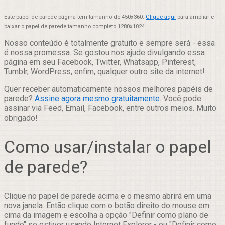
Este papel de parede página tem tamanho de 450x360.
Clique aqui
para ampliar e
baixar o papel de parede tamanho completo 1280x1024
Nosso conteúdo é totalmente gratuito e sempre será - essa
é nossa promessa. Se gostou nos ajude divulgando essa
página em seu Facebook, Twitter, Whatsapp, Pinterest,
Tumblr, WordPress, enfim, qualquer outro site da internet!
Quer receber automaticamente nossos melhores papéis de
parede?
Assine agora mesmo gratuitamente
. Você pode
assinar via Feed, Email, Facebook, entre outros meios. Muito
obrigado!
Como usar/instalar o papel
de parede?
Clique no papel de parede acima e o mesmo abrirá em uma
nova janela. Então clique com o botão direito do mouse em
cima da imagem e escolha a opção "Definir como plano de
fundo" se estiver usando Internet Explorer - ou "Definir como