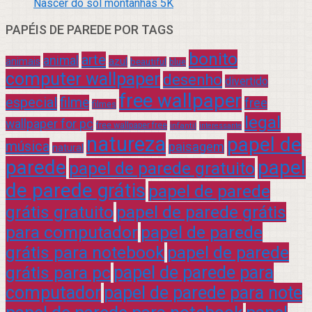
Nascer do sol montanhas 5K
PAPÉIS DE PAREDE POR TAGS
bonito
arte
animal
azul
animais
beautiful
blue
computer wallpaper
desenho
divertido
free wallpaper
especial
filme
free
filmes
legal
wallpaper for pc
free wallpaper free
infantil
interessante
natureza
papel de
música
paisagem
natural
parede
papel
papel de parede gratuito
de parede grátis
papel de parede
grátis gratuito
papel de parede grátis
para computador
papel de parede
grátis para notebook
papel de parede
grátis para pc
papel de parede para
computador
papel de parede para note