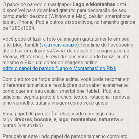
Compartilhar
O papel de parede ou wallpaper
Lago e Montanhas
está
disponível para download gratuito para decoração de seu
computador desktop (Windows e Mac), celular, smartphone,
tablet, iPhone, iPad e outros dispositivos, no tamanho grande
de 1280x1024.
Você pode utilizar a foto ou imagem gratuitamente em seu
site, blog, tumblr (
veja mais abaixo
), timelime do Facebook e
até editar em algum
software
de edição de imagens, como
Picasa, Photoshop, Fireworks que você pode baixar ou até
mesmo o Pixlr, um editor de imagens online:
edite o papel de parede "Lago e Montanhas" no Pixlr
.
Com o editor de fotos online acima, você pode recortar em
diferentes tamanhos e resoluções para caber exatamente
como quer em seu ceular, smartphone, tablet, iPad, etc,
adicionar sephia, preto e branco, textos, rotacionar, remover
olho vermelho, tratar a imagem como você quiser.
Esse papel de parede foi relacionado com algumas
tags:
árvores
,
bosque
,
e
,
lago
,
montanhas
,
natureza
, e
outras (ver abaixo).
Para baixar este lindo papel de parede tamanho completo