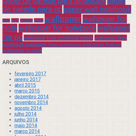
papel de parede para notebook
papel
de parede para pc
paper wall notebook
wallpaper
wallpaper for
rock
verde
praia
sucesso
note
wallpaper for notebook
wallpaper
for pc
wallpaper free notebook paper
wallpaper free
notebook wallpaper free computer wallpaper free pc
wallpaper to note
ARQUIVOS
fevereiro 2017
janeiro 2017
abril 2015
março 2015
dezembro 2014
novembro 2014
agosto 2014
julho 2014
junho 2014
maio 2014
março 2014