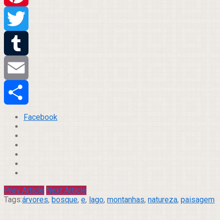
Pinterest
Twitter
Tumblr
Email
Compartilhar
Facebook
Prev Article
Next Article
Tags:
árvores
,
bosque
,
e
,
lago
,
montanhas
,
natureza
,
paisagem