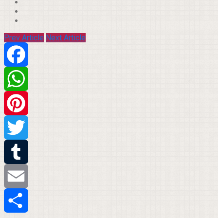
Prev Article
Next Article
Facebook
WhatsApp
Pinterest
Twitter
Tumblr
Email