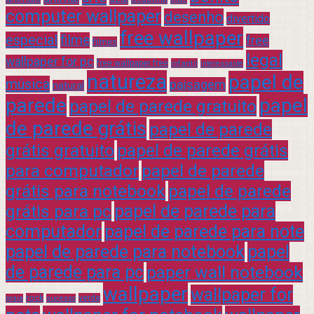
computer wallpaper
desenho
divertido
free wallpaper
especial
filme
free
filmes
legal
wallpaper for pc
free wallpaper free
infantil
interessante
natureza
papel de
música
paisagem
natural
parede
papel
papel de parede gratuito
de parede grátis
papel de parede
grátis gratuito
papel de parede grátis
para computador
papel de parede
grátis para notebook
papel de parede
grátis para pc
papel de parede para
computador
papel de parede para note
papel de parede para notebook
papel
de parede para pc
paper wall notebook
wallpaper
wallpaper for
rock
verde
praia
sucesso