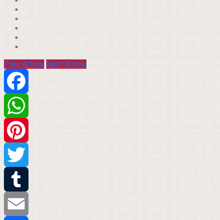
Prev Article
Next Article
Facebook
WhatsApp
Pinterest
Twitter
Tumblr