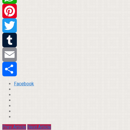
WhatsApp
Pinterest
Twitter
Tumblr
Email
Compartilhar
Facebook
Prev Article
Next Article