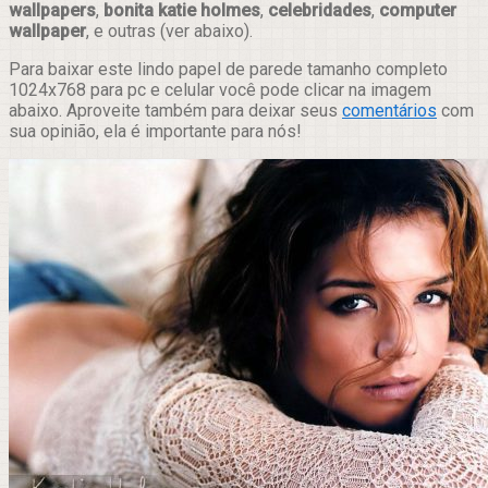
wallpapers
,
bonita katie holmes
,
celebridades
,
computer
wallpaper
, e outras (ver abaixo).
Para baixar este lindo papel de parede tamanho completo
1024x768 para pc e celular você pode clicar na imagem
abaixo. Aproveite também para deixar seus
comentários
com
sua opinião, ela é importante para nós!