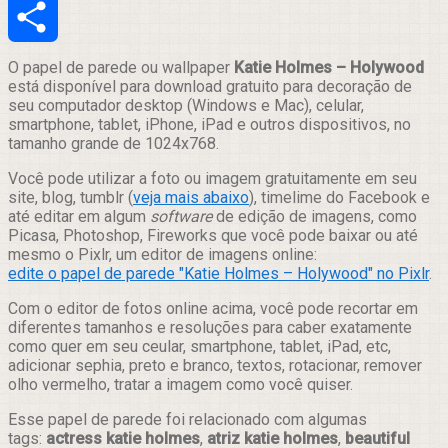
Email
Compartilhar
O papel de parede ou wallpaper
Katie Holmes – Holywood
está disponível para download gratuito para decoração de
seu computador desktop (Windows e Mac), celular,
smartphone, tablet, iPhone, iPad e outros dispositivos, no
tamanho grande de 1024x768.
Você pode utilizar a foto ou imagem gratuitamente em seu
site, blog, tumblr (
veja mais abaixo
), timelime do Facebook e
até editar em algum
software
de edição de imagens, como
Picasa, Photoshop, Fireworks que você pode baixar ou até
mesmo o Pixlr, um editor de imagens online:
edite o papel de parede "Katie Holmes – Holywood" no Pixlr
.
Com o editor de fotos online acima, você pode recortar em
diferentes tamanhos e resoluções para caber exatamente
como quer em seu ceular, smartphone, tablet, iPad, etc,
adicionar sephia, preto e branco, textos, rotacionar, remover
olho vermelho, tratar a imagem como você quiser.
Esse papel de parede foi relacionado com algumas
tags:
actress katie holmes
,
atriz katie holmes
,
beautiful