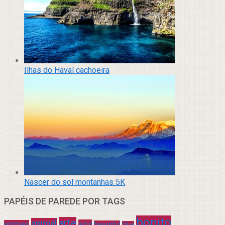
Ilhas do Havaí cachoeira
Nascer do sol montanhas 5K
PAPÉIS DE PAREDE POR TAGS
bonito
arte
animal
azul
animais
beautiful
blue