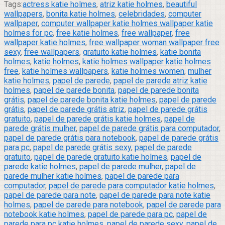
Tags:
actress katie holmes
,
atriz katie holmes
,
beautiful
wallpapers
,
bonita katie holmes
,
celebridades
,
computer
wallpaper
,
computer wallpaper katie holmes wallpaper katie
holmes for pc
,
free katie holmes
,
free wallpaper
,
free
wallpaper katie holmes
,
free wallpaper woman wallpaper free
sexy
,
free wallpapers
,
gratuito katie holmes
,
katie bonita
holmes
,
katie holmes
,
katie holmes wallpaper katie holmes
free
,
katie holmes wallpapers
,
katie holmes women
,
mulher
katie holmes
,
papel de parede
,
papel de parede atriz katie
holmes
,
papel de parede bonita
,
papel de parede bonita
grátis
,
papel de parede bonita katie holmes
,
papel de parede
grátis
,
papel de parede grátis atriz
,
papel de parede grátis
gratuito
,
papel de parede grátis katie holmes
,
papel de
parede grátis mulher
,
papel de parede grátis para computador
,
papel de parede grátis para notebook
,
papel de parede grátis
para pc
,
papel de parede grátis sexy
,
papel de parede
gratuito
,
papel de parede gratuito katie holmes
,
papel de
parede katie holmes
,
papel de parede mulher
,
papel de
parede mulher katie holmes
,
papel de parede para
computador
,
papel de parede para computador katie holmes
,
papel de parede para note
,
papel de parede para note katie
holmes
,
papel de parede para notebook
,
papel de parede para
notebook katie holmes
,
papel de parede para pc
,
papel de
parede para pc katie holmes
,
papel de parede sexy
,
papel de