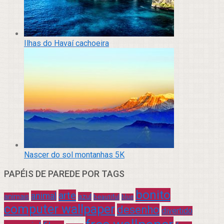
Ilhas do Havaí cachoeira
Nascer do sol montanhas 5K
PAPÉIS DE PAREDE POR TAGS
bonito
arte
animal
azul
animais
beautiful
blue
computer wallpaper
desenho
divertido