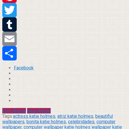
Pinterest
Twitter
Tumblr
Email
Compartilhar
Facebook
Prev Article
Next Article
Tags:
actress katie holmes
,
atriz katie holmes
,
beautiful
wallpapers
,
bonita katie holmes
,
celebridades
,
computer
wallpaper
,
computer wallpaper katie holmes wallpaper katie