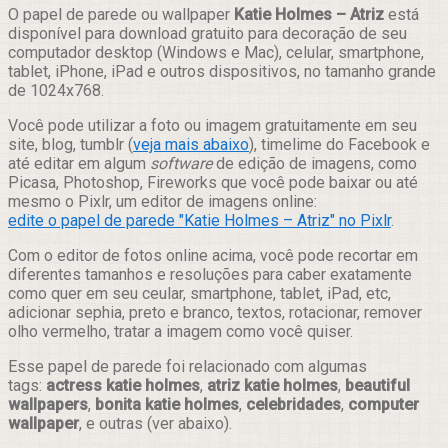
Compartilhar
O papel de parede ou wallpaper
Katie Holmes – Atriz
está
disponível para download gratuito para decoração de seu
computador desktop (Windows e Mac), celular, smartphone,
tablet, iPhone, iPad e outros dispositivos, no tamanho grande
de 1024x768.
Você pode utilizar a foto ou imagem gratuitamente em seu
site, blog, tumblr (
veja mais abaixo
), timelime do Facebook e
até editar em algum
software
de edição de imagens, como
Picasa, Photoshop, Fireworks que você pode baixar ou até
mesmo o Pixlr, um editor de imagens online:
edite o papel de parede "Katie Holmes – Atriz" no Pixlr
.
Com o editor de fotos online acima, você pode recortar em
diferentes tamanhos e resoluções para caber exatamente
como quer em seu ceular, smartphone, tablet, iPad, etc,
adicionar sephia, preto e branco, textos, rotacionar, remover
olho vermelho, tratar a imagem como você quiser.
Esse papel de parede foi relacionado com algumas
tags:
actress katie holmes
,
atriz katie holmes
,
beautiful
wallpapers
,
bonita katie holmes
,
celebridades
,
computer
wallpaper
, e outras (ver abaixo).