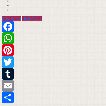
Prev Article
Next Article
Facebook
WhatsApp
Pinterest
Twitter
Tumblr
Email