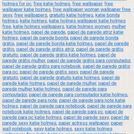
holmes for pc
,
free katie holmes
,
free wallpaper
,
free
wallpaper katie holmes
,
free wallpaper woman wallpaper free
sexy
,
free wallpapers
,
gratuito katie holmes
,
katie bonita
holmes
,
katie holmes
,
katie holmes wallpaper katie holmes
free
,
katie holmes wallpapers
,
katie holmes women
,
mulher
katie holmes
,
papel de parede
,
papel de parede atriz katie
holmes
,
papel de parede bonita
,
papel de parede bonita
grátis
,
papel de parede bonita katie holmes
,
papel de parede
grátis
,
papel de parede grátis atriz
,
papel de parede grátis
gratuito
,
papel de parede grátis katie holmes
,
papel de
parede grátis mulher
,
papel de parede grátis para computador
,
papel de parede grátis para notebook
,
papel de parede grátis
para pc
,
papel de parede grátis sexy
,
papel de parede
gratuito
,
papel de parede gratuito katie holmes
,
papel de
parede katie holmes
,
papel de parede mulher
,
papel de
parede mulher katie holmes
,
papel de parede para
computador
,
papel de parede para computador katie holmes
,
papel de parede para note
,
papel de parede para note katie
holmes
,
papel de parede para notebook
,
papel de parede para
notebook katie holmes
,
papel de parede para pc
,
papel de
parede para pc katie holmes
,
papel de parede sexy
,
papel de
parede sexy katie holmes
,
paper actress wallpaper
,
paper
wall notebook
,
sexy katie holmes
,
sexy katie holmes