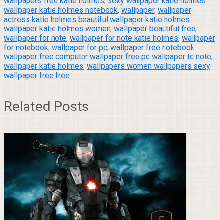
wallpapers free katie holmes
,
sexy wallpaper katie holmes
wallpaper katie holmes notebook
,
wallpaper
,
wallpaper
actress katie holmes beautiful wallpaper katie holmes
wallpaper katie holmes women
,
wallpaper beautiful free
,
wallpaper for note
,
wallpaper for note katie holmes
,
wallpaper
for notebook
,
wallpaper for pc
,
wallpaper free notebook
wallpaper free computer wallpaper free pc wallpaper to note
,
wallpaper katie holmes
,
wallpapers women wallpapers sexy
wallpaper free free
Related Posts