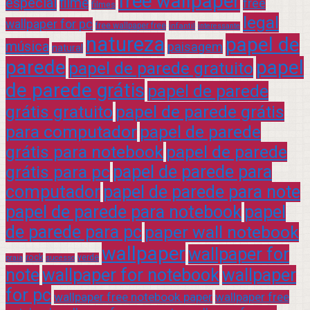
free wallpaper
especial
filme
free
filmes
legal
wallpaper for pc
free wallpaper free
infantil
interessante
natureza
papel de
música
paisagem
natural
parede
papel
papel de parede gratuito
de parede grátis
papel de parede
grátis gratuito
papel de parede grátis
para computador
papel de parede
grátis para notebook
papel de parede
grátis para pc
papel de parede para
computador
papel de parede para note
papel de parede para notebook
papel
de parede para pc
paper wall notebook
wallpaper
wallpaper for
rock
verde
praia
sucesso
note
wallpaper for notebook
wallpaper
for pc
wallpaper free notebook paper
wallpaper free