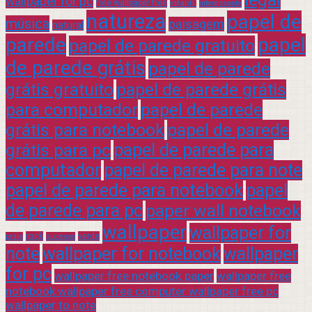
wallpaper for pc
free wallpaper free
infantil
interessante
natureza
papel de
música
paisagem
natural
parede
papel
papel de parede gratuito
de parede grátis
papel de parede
grátis gratuito
papel de parede grátis
para computador
papel de parede
grátis para notebook
papel de parede
grátis para pc
papel de parede para
computador
papel de parede para note
papel de parede para notebook
papel
de parede para pc
paper wall notebook
wallpaper
wallpaper for
rock
verde
praia
sucesso
note
wallpaper for notebook
wallpaper
for pc
wallpaper free notebook paper
wallpaper free
notebook wallpaper free computer wallpaper free pc
wallpaper to note