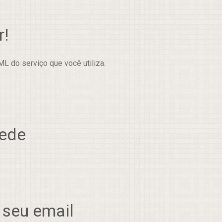
r!
L do serviço que você utiliza.
rede
 seu email