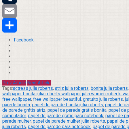
Tumblr
Email
Compartilhar
Facebook
Prev Article
Next Article
Tags:
actress julia roberts
,
atriz julia roberts
,
bonita julia roberts
wallpaper bonita julia roberts wallpaper julia women roberts wa
free wallpaper
,
free wallpaper beautiful
,
gratuito julia roberts
,
ju
parede bonita
,
papel de parede bonita julia roberts
,
papel de pa
de parede grátis atriz
,
papel de parede grátis bonita
,
papel de p
computador
,
papel de parede grátis para notebook
,
papel de pa
parede mulher
,
papel de parede mulher julia roberts
,
papel de p
julia roberts
,
papel de parede para notebook
,
papel de parede p