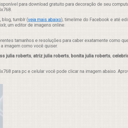
isponível para download gratuito para decoração de seu computa
4x768.
 blog, tumblr (
veja mais abaixo
), timelime do Facebook e até ed
lr, um editor de imagens online:
erentes tamanhos e resoluções para caber exatamente como quer e
ar a imagem como você quiser.
ss julia roberts
,
atriz julia roberts
,
bonita julia roberts
,
celebri
x768 para pc e celular você pode clicar na imagem abaixo. Apr