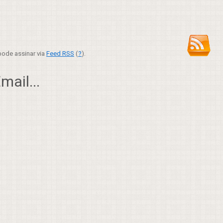
ode assinar via
Feed RSS
(
?
).
ail...