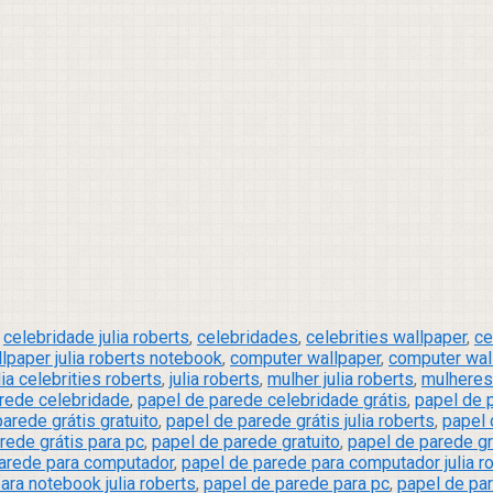
,
celebridade julia roberts
,
celebridades
,
celebrities wallpaper
,
ce
llpaper julia roberts notebook
,
computer wallpaper
,
computer wall
lia celebrities roberts
,
julia roberts
,
mulher julia roberts
,
mulheres
rede celebridade
,
papel de parede celebridade grátis
,
papel de p
arede grátis gratuito
,
papel de parede grátis julia roberts
,
papel 
rede grátis para pc
,
papel de parede gratuito
,
papel de parede gra
arede para computador
,
papel de parede para computador julia r
ara notebook julia roberts
,
papel de parede para pc
,
papel de par