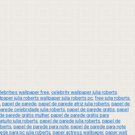
lebrities wallpaper free
,
celebrity wallpaper julia roberts
paper julia roberts wallpaper julia roberts pc
,
free julia roberts
,
,
papel de parede
,
papel de parede atriz julia roberts
,
papel de
arede celebridade julia roberts
,
papel de parede grátis
,
papel
de parede grátis mulher
,
papel de parede grátis para
tuito julia roberts
,
papel de parede julia roberts
,
papel de
oberts
,
papel de parede para note
,
papel de parede para note
ede para pc julia roberts
,
paper actress wallpaper
,
paper wall