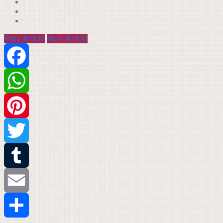
Prev Article
Next Article
Facebook
WhatsApp
Pinterest
Twitter
Tumblr
Email