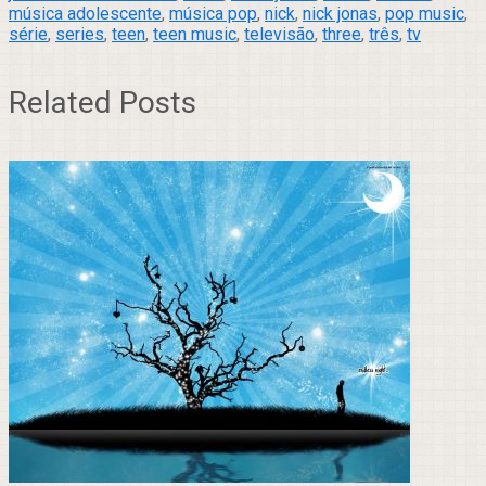
música adolescente
,
música pop
,
nick
,
nick jonas
,
pop music
,
série
,
series
,
teen
,
teen music
,
televisão
,
three
,
três
,
tv
Related Posts