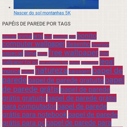
Nascer do sol montanhas 5K
PAPÉIS DE PAREDE POR TAGS
bonito
arte
animal
azul
animais
beautiful
blue
computer wallpaper
desenho
divertido
free wallpaper
especial
filme
free
filmes
legal
wallpaper for pc
free wallpaper free
infantil
interessante
natureza
papel de
música
paisagem
natural
parede
papel
papel de parede gratuito
de parede grátis
papel de parede
grátis gratuito
papel de parede grátis
para computador
papel de parede
grátis para notebook
papel de parede
grátis para pc
papel de parede para