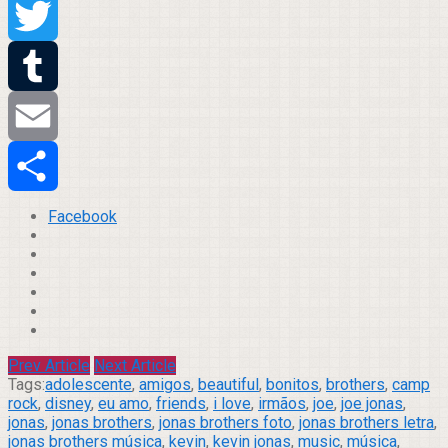
Pinterest
Twitter
Tumblr
Email
Compartilhar
Facebook
Prev Article
Next Article
Tags:
adolescente
,
amigos
,
beautiful
,
bonitos
,
brothers
,
camp
rock
,
disney
,
eu amo
,
friends
,
i love
,
irmãos
,
joe
,
joe jonas
,
jonas
,
jonas brothers
,
jonas brothers foto
,
jonas brothers letra
,
jonas brothers música
,
kevin
,
kevin jonas
,
music
,
música
,