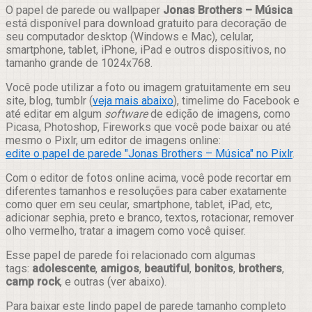
Compartilhar
O papel de parede ou wallpaper
Jonas Brothers – Música
está disponível para download gratuito para decoração de
seu computador desktop (Windows e Mac), celular,
smartphone, tablet, iPhone, iPad e outros dispositivos, no
tamanho grande de 1024x768.
Você pode utilizar a foto ou imagem gratuitamente em seu
site, blog, tumblr (
veja mais abaixo
), timelime do Facebook e
até editar em algum
software
de edição de imagens, como
Picasa, Photoshop, Fireworks que você pode baixar ou até
mesmo o Pixlr, um editor de imagens online:
edite o papel de parede "Jonas Brothers – Música" no Pixlr
.
Com o editor de fotos online acima, você pode recortar em
diferentes tamanhos e resoluções para caber exatamente
como quer em seu ceular, smartphone, tablet, iPad, etc,
adicionar sephia, preto e branco, textos, rotacionar, remover
olho vermelho, tratar a imagem como você quiser.
Esse papel de parede foi relacionado com algumas
tags:
adolescente
,
amigos
,
beautiful
,
bonitos
,
brothers
,
camp rock
, e outras (ver abaixo).
Para baixar este lindo papel de parede tamanho completo