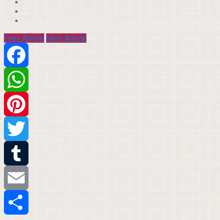
Prev Article
Next Article
Facebook
WhatsApp
Pinterest
Twitter
Tumblr
Email