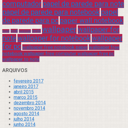
computador
papel de parede para note
papel de parede para notebook
papel
de parede para pc
paper wall notebook
wallpaper
wallpaper for
rock
verde
praia
sucesso
note
wallpaper for notebook
wallpaper
for pc
wallpaper free notebook paper
wallpaper free
notebook wallpaper free computer wallpaper free pc
wallpaper to note
ARQUIVOS
fevereiro 2017
janeiro 2017
abril 2015
março 2015
dezembro 2014
novembro 2014
agosto 2014
julho 2014
junho 2014