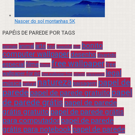
Nascer do sol montanhas 5K
PAPÉIS DE PAREDE POR TAGS
bonito
arte
animal
azul
animais
beautiful
blue
computer wallpaper
desenho
divertido
free wallpaper
especial
filme
free
filmes
legal
wallpaper for pc
free wallpaper free
infantil
interessante
natureza
papel de
música
paisagem
natural
parede
papel
papel de parede gratuito
de parede grátis
papel de parede
grátis gratuito
papel de parede grátis
para computador
papel de parede
grátis para notebook
papel de parede