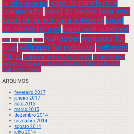
grátis para pc
papel de parede para
computador
papel de parede para note
papel de parede para notebook
papel
de parede para pc
paper wall notebook
wallpaper
wallpaper for
rock
verde
praia
sucesso
note
wallpaper for notebook
wallpaper
for pc
wallpaper free notebook paper
wallpaper free
notebook wallpaper free computer wallpaper free pc
wallpaper to note
ARQUIVOS
fevereiro 2017
janeiro 2017
abril 2015
março 2015
dezembro 2014
novembro 2014
agosto 2014
julho 2014