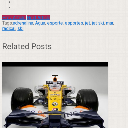
Prev Article
Next Article
Tags:
adrenalina
,
Água
,
esporte
,
esportes
,
jet
,
jet ski
,
mar
,
radical
,
ski
Related Posts