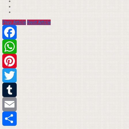
Prev Article
Next Article
Facebook
WhatsApp
Pinterest
Twitter
Tumblr
Email