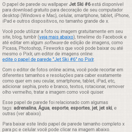
Compartilhar
O papel de parede ou wallpaper
Jet Ski #6
está disponível
para download gratuito para decoração de seu computador
desktop (Windows e Mac), celular, smartphone, tablet, iPhone,
iPad e outros dispositivos, no tamanho grande de x.
Você pode utilizar a foto ou imagem gratuitamente em seu
site, blog, tumblr (
veja mais abaixo
), timelime do Facebook e
até editar em algum
software
de edição de imagens, como
Picasa, Photoshop, Fireworks que você pode baixar ou até
mesmo o Pixlr, um editor de imagens online:
edite o papel de parede "Jet Ski #6" no Pixlr
.
Com o editor de fotos online acima, você pode recortar em
diferentes tamanhos e resoluções para caber exatamente
como quer em seu ceular, smartphone, tablet, iPad, etc,
adicionar sephia, preto e branco, textos, rotacionar, remover
olho vermelho, tratar a imagem como você quiser.
Esse papel de parede foi relacionado com algumas
tags:
adrenalina
,
Água
,
esporte
,
esportes
,
jet
,
jet ski
, e
outras (ver abaixo).
Para baixar este lindo papel de parede tamanho completo x
para pc e celular você pode clicar na imagem abaixo.