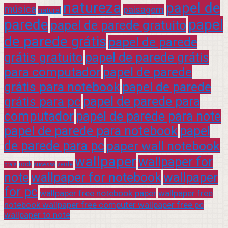
natureza
papel de
música
paisagem
natural
parede
papel
papel de parede gratuito
de parede grátis
papel de parede
grátis gratuito
papel de parede grátis
para computador
papel de parede
grátis para notebook
papel de parede
grátis para pc
papel de parede para
computador
papel de parede para note
papel de parede para notebook
papel
de parede para pc
paper wall notebook
wallpaper
wallpaper for
rock
verde
praia
sucesso
note
wallpaper for notebook
wallpaper
for pc
wallpaper free notebook paper
wallpaper free
notebook wallpaper free computer wallpaper free pc
wallpaper to note