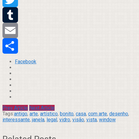
Twitter
Tumblr
Email
Compartilhar
Facebook
Prev Article
Next Article
Tags:
antigo
,
arte
,
artístico
,
bonito
,
casa
,
com arte
,
desenho
,
interessante
,
janela
,
legal
,
vidro
,
visão
,
vista
,
window