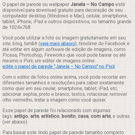
Compartilhar
O papel de parede ou wallpaper
Janela – No Campo
está
disponível para download gratuito para decoração de seu
computador desktop (Windows e Mac), celular, smartphone,
tablet, iPhone, iPad e outros dispositivos, no tamanho grande
de 1024x768.
Você pode utilizar a foto ou imagem gratuitamente em seu
site, blog, tumblr (
veja mais abaixo
), timelime do Facebook e
até editar em algum
software
de edição de imagens, como
Picasa, Photoshop, Fireworks que você pode baixar ou até
mesmo o Pixlr, um editor de imagens online:
edite o papel de parede "Janela – No Campo" no Pixlr
.
Com o editor de fotos online acima, você pode recortar em
diferentes tamanhos e resoluções para caber exatamente
como quer em seu ceular, smartphone, tablet, iPad, etc,
adicionar sephia, preto e branco, textos, rotacionar, remover
olho vermelho, tratar a imagem como você quiser.
Esse papel de parede foi relacionado com algumas
tags:
antigo
,
arte
,
artístico
,
bonito
,
casa
,
com arte
, e outras
(ver abaixo).
Para baixar este lindo papel de parede tamanho completo