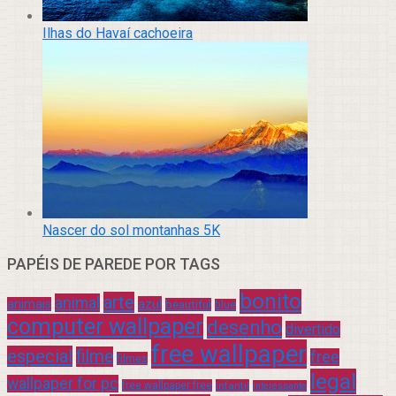
Ilhas do Havaí cachoeira
Nascer do sol montanhas 5K
PAPÉIS DE PAREDE POR TAGS
bonito
arte
animal
azul
animais
beautiful
blue
computer wallpaper
desenho
divertido
free wallpaper
especial
filme
free
filmes
legal
wallpaper for pc
free wallpaper free
infantil
interessante