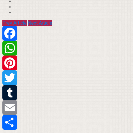
Prev Article
Next Article
Facebook
WhatsApp
Pinterest
Twitter
Tumblr
Email