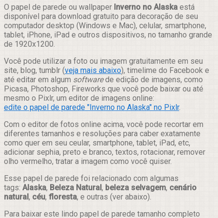
Compartilhar
O papel de parede ou wallpaper
Inverno no Alaska
está
disponível para download gratuito para decoração de seu
computador desktop (Windows e Mac), celular, smartphone,
tablet, iPhone, iPad e outros dispositivos, no tamanho grande
de 1920x1200.
Você pode utilizar a foto ou imagem gratuitamente em seu
site, blog, tumblr (
veja mais abaixo
), timelime do Facebook e
até editar em algum
software
de edição de imagens, como
Picasa, Photoshop, Fireworks que você pode baixar ou até
mesmo o Pixlr, um editor de imagens online:
edite o papel de parede "Inverno no Alaska" no Pixlr
.
Com o editor de fotos online acima, você pode recortar em
diferentes tamanhos e resoluções para caber exatamente
como quer em seu ceular, smartphone, tablet, iPad, etc,
adicionar sephia, preto e branco, textos, rotacionar, remover
olho vermelho, tratar a imagem como você quiser.
Esse papel de parede foi relacionado com algumas
tags:
Alaska
,
Beleza Natural
,
beleza selvagem
,
cenário
natural
,
céu
,
floresta
, e outras (ver abaixo).
Para baixar este lindo papel de parede tamanho completo