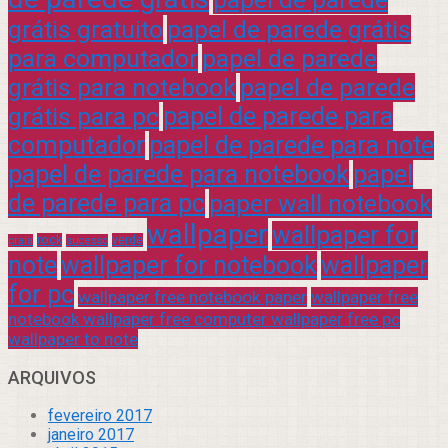
grátis gratuito
papel de parede grátis
para computador
papel de parede
grátis para notebook
papel de parede
grátis para pc
papel de parede para
computador
papel de parede para note
papel de parede para notebook
papel
de parede para pc
paper wall notebook
wallpaper
wallpaper for
rock
verde
praia
sucesso
note
wallpaper for notebook
wallpaper
for pc
wallpaper free notebook paper
wallpaper free
notebook wallpaper free computer wallpaper free pc
wallpaper to note
ARQUIVOS
fevereiro 2017
janeiro 2017