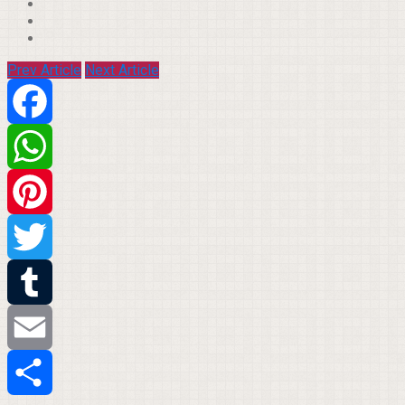
Prev Article
Next Article
Facebook
WhatsApp
Pinterest
Twitter
Tumblr
Email