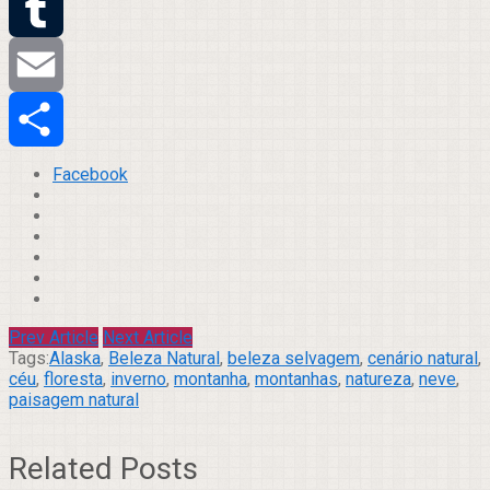
Twitter
Tumblr
Email
Compartilhar
Facebook
Prev Article
Next Article
Tags:
Alaska
,
Beleza Natural
,
beleza selvagem
,
cenário natural
,
céu
,
floresta
,
inverno
,
montanha
,
montanhas
,
natureza
,
neve
,
paisagem natural
Related Posts