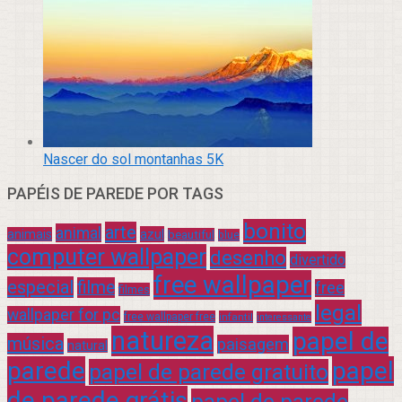
Nascer do sol montanhas 5K
PAPÉIS DE PAREDE POR TAGS
bonito
arte
animal
azul
animais
beautiful
blue
computer wallpaper
desenho
divertido
free wallpaper
especial
filme
free
filmes
legal
wallpaper for pc
free wallpaper free
infantil
interessante
natureza
papel de
música
paisagem
natural
parede
papel
papel de parede gratuito
de parede grátis
papel de parede